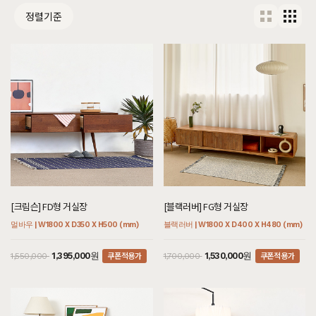
정렬기준
[크림슨] FD형 거실장
[블랙러버] FG형 거실장
멀바우 | W1800 X D350 X H500 (mm)
블랙러버 | W1800 X D400 X H480 (mm)
쿠폰적용가
쿠폰적용가
1,395,000원
1,530,000원
1,550,000
1,700,000