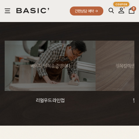
0
간편상담 예약
베이직, 원목을 증명하다
원목컬렉션, 
리얼우드 라인업
컬