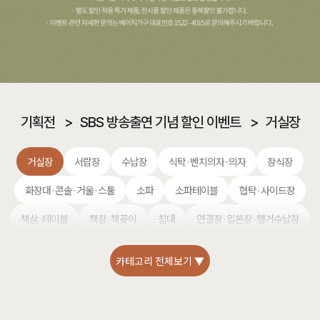
기획전
>
SBS 방송출연 기념 할인 이벤트
>
거실장
거실장
서랍장
수납장
식탁·벤치의자·의자
장식장
화장대·콘솔·거울·스툴
소파
소파테이블
협탁·사이드장
책상·테이블
책장·책꽂이
침대
연결장·입본장·행거수납장
카테고리 전체보기 ▼