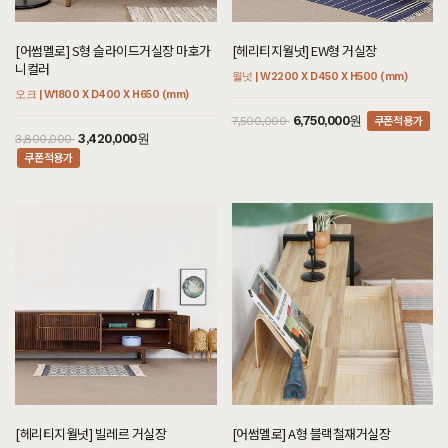
[어썸멜로] S형 슬라이드거실장 마호가
[헤리티지월넛] EW형 거실장
니컬러
월넛 | W2200 X D450 X H500 (mm)
오크 | W1800 X D400 X H650 (mm)
쿠폰적용가
6,750,000원
7,500,000
3,420,000원
3,800,000
쿠폰적용가
[헤리티지월넛] 빌레르 거실장
[어썸멜로] A형 블랙철재거실장