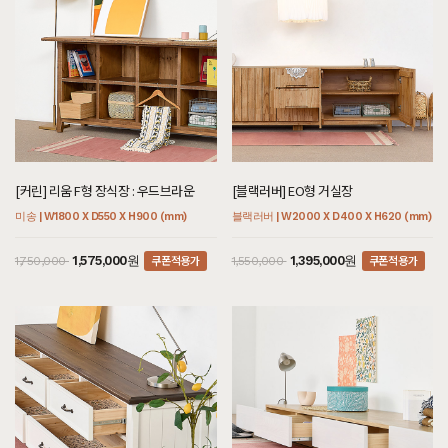
[커린] 리움 F형 장식장 : 우드브라운
[블랙러버] EO형 거실장
미송 | W1800 X D550 X H900 (mm)
블랙러버 | W2000 X D400 X H620 (mm)
쿠폰적용가
쿠폰적용가
1,575,000원
1,395,000원
1,750,000
1,550,000