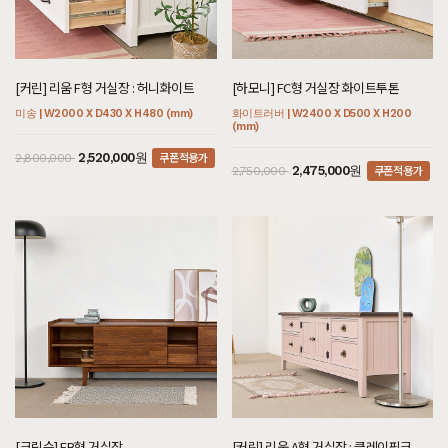
[커린] 리움 F형 거실장 : 허니화이트
[하모니] FC형 거실장 화이트투톤
미송 | W2000 X D430 X H480 (mm)
화이트러버 | W2400 X D500 X H200
(mm)
쿠폰적용가
2,520,000원
2,800,000
쿠폰적용가
2,475,000원
2,750,000
[크림슨] FB형 거실장
[커린] 리움 A형 거실장 : 클레이핑크