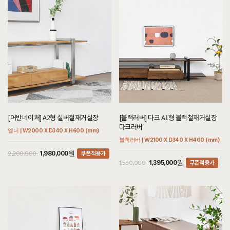
[어반네이처] A2형 실버철재거실장
[블랙러버] 다크 A1형 블랙철재거실장
다크러버
엘더 | W2000 X D340 X H600 (mm)
블랙러버 | W2100 X D340 X H400 (mm)
쿠폰적용가
1,980,000원
2,200,000
쿠폰적용가
1,395,000원
1,550,000