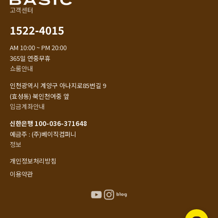
고객센터
1522-4015
AM 10:00 ~ PM 20:00
365일 연중무휴
쇼룸안내
인천광역시 계양구 아나지로85번길 9
(효성동) 북인천여중 앞
입금계좌안내
신한은행 100-036-371648
예금주 : (주)베이직컴퍼니
정보
개인정보처리방침
이용약관