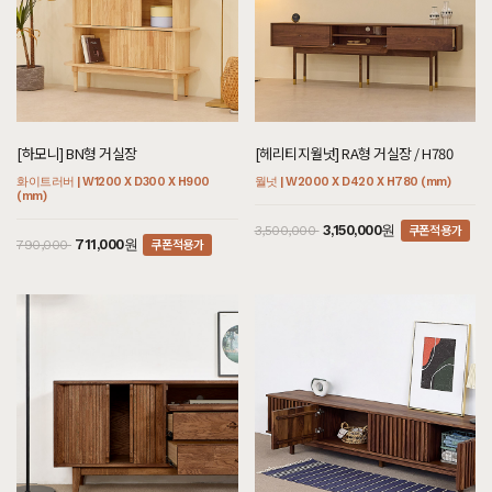
[하모니] BN형 거실장
[헤리티지월넛] RA형 거실장 / H780
화이트러버 | W1200 X D300 X H900
월넛 | W2000 X D420 X H780 (mm)
(mm)
쿠폰적용가
3,150,000원
3,500,000
쿠폰적용가
711,000원
790,000