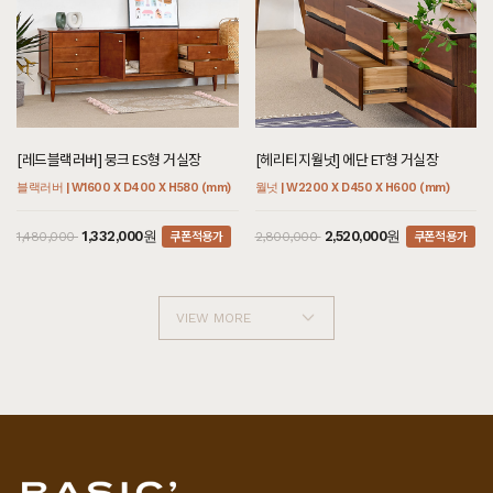
[레드블랙러버] 뭉크 ES형 거실장
[헤리티지월넛] 에단 ET형 거실장
블랙러버 | W1600 X D400 X H580 (mm)
월넛 | W2200 X D450 X H600 (mm)
쿠폰적용가
쿠폰적용가
1,332,000원
2,520,000원
1,480,000
2,800,000
VIEW MORE