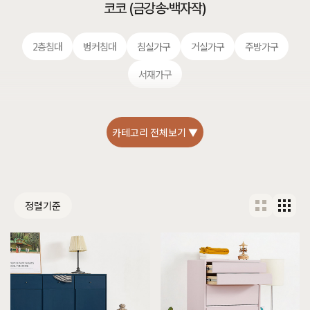
코코 (금강송·백자작)
2층침대
벙커침대
침실가구
거실가구
주방가구
서재가구
카테고리 전체보기 ▼
정렬기준