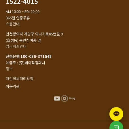
1522-4015
AM 10:00 ~ PM 20:00
365일 연중무휴
쇼룸안내
인천광역시 계양구 아나지로85번길 9
(효성동) 북인천여중 앞
입금계좌안내
신한은행 100-036-371648
예금주 : (주)베이직컴퍼니
정보
개인정보처리방침
이용약관