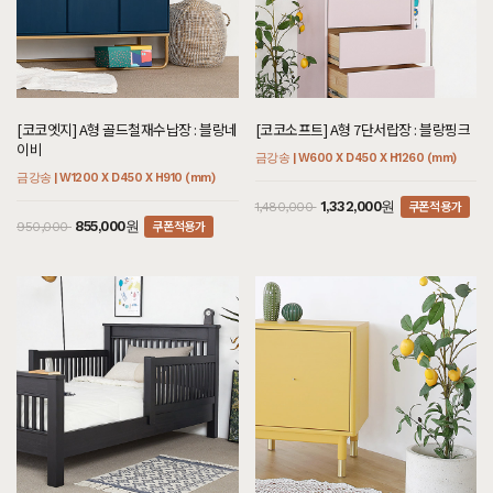
[코코엣지] A형 골드철재수납장 : 블랑네
[코코소프트] A형 7단서랍장 : 블랑핑크
이비
금강송 | W600 X D450 X H1260 (mm)
금강송 | W1200 X D450 X H910 (mm)
쿠폰적용가
1,332,000원
1,480,000
쿠폰적용가
855,000원
950,000