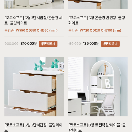
[코코소프트] G형 3단서랍장/콘솔경 세
[코코소프트] G형 콘솔경 반원형 : 블랑
트 : 블랑화이트
화이트
금강송 | W750 X D550 X H1520 (mm)
금강송 | W720 X D120 X H700 (mm)
쿠폰적용가
쿠폰적용가
810,000원
135,000원
900,000
150,000
[코코소프트] G형 3단서랍장 : 블랑화이
[코코소프트] D형 트윈책상/테이블 : 블
트
랑화이트