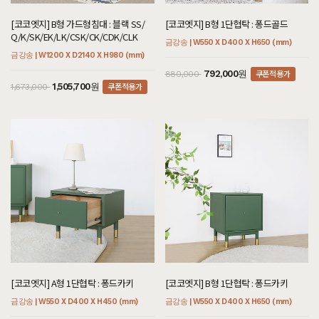
[코코엣지] B형 가드형침대 : 블랙 SS/
[코코엣지] B형 1단협탁 : 퐁드골드
Q/K/SK/EK/LK/CSK/CK/CDK/CLK
금강송 | W550 X D400 X H650 (mm)
금강송 | W1200 X D2140 X H980 (mm)
쿠폰적용가
792,000원
880,000
쿠폰적용가
1,505,700원
1,673,000
[코코엣지] A형 1단협탁 : 퐁드카키
[코코엣지] B형 1단협탁 : 퐁드카키
금강송 | W550 X D400 X H450 (mm)
금강송 | W550 X D400 X H650 (mm)