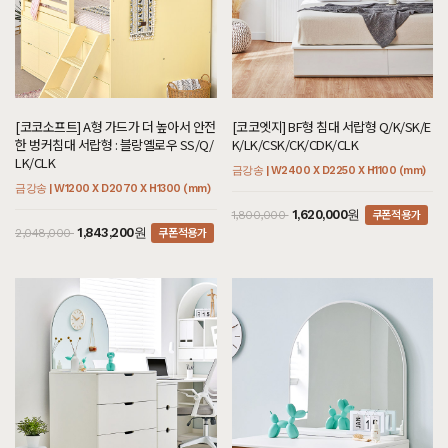
[코코소프트] A형 가드가 더 높아서 안전
[코코엣지] BF형 침대 서랍형 Q/K/SK/E
한 벙커침대 서랍형 : 블랑옐로우 SS/Q/
K/LK/CSK/CK/CDK/CLK
LK/CLK
금강송 | W2400 X D2250 X H1100 (mm)
금강송 | W1200 X D2070 X H1300 (mm)
쿠폰적용가
1,620,000원
1,800,000
쿠폰적용가
1,843,200원
2,048,000