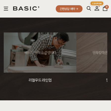
0
간편상담 예약
베이직, 원목을 증명하다
원목컬렉션, 
리얼우드 라인업
컬