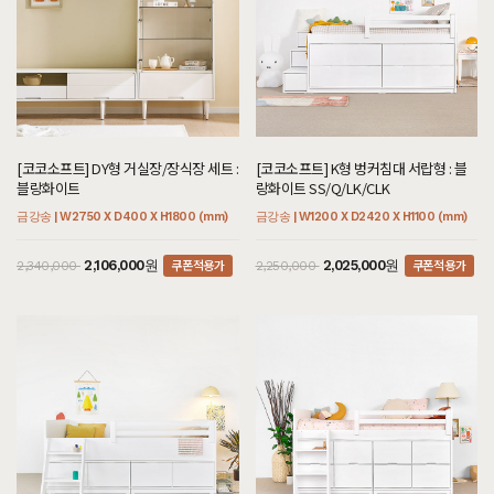
[코코소프트] DY형 거실장/장식장 세트 :
[코코소프트] K형 벙커침대 서랍형 : 블
블랑화이트
랑화이트 SS/Q/LK/CLK
금강송 | W2750 X D400 X H1800 (mm)
금강송 | W1200 X D2420 X H1100 (mm)
쿠폰적용가
쿠폰적용가
2,106,000원
2,025,000원
2,340,000
2,250,000