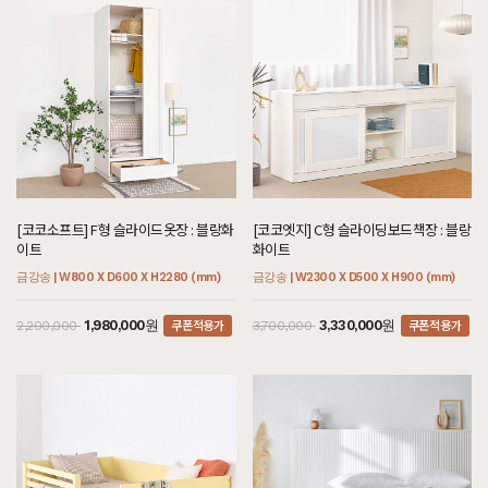
[코코소프트] F형 슬라이드옷장 : 블랑화
[코코엣지] C형 슬라이딩보드책장 : 블랑
이트
화이트
금강송 | W800 X D600 X H2280 (mm)
금강송 | W2300 X D500 X H900 (mm)
쿠폰적용가
쿠폰적용가
1,980,000원
3,330,000원
2,200,000
3,700,000