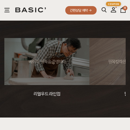
0
간편상담 예약
베이직, 원목을 증명하다
원목컬렉션, 
리얼우드 라인업
컬