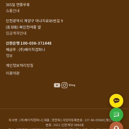
365일 연중무휴
쇼룸안내
인천광역시 계양구 아나지로85번길 9
(효성동) 북인천여중 앞
입금계좌안내
신한은행 100-036-371648
예금주 : (주)베이직컴퍼니
정보
개인정보처리방침
이용약관
회사명 : (주)베이직컴퍼니 | 대표 : 정현옥 | 사업자등록번호 : 137-86-05960 | 통신판매업
번호 : 2021-인천계양-0844호