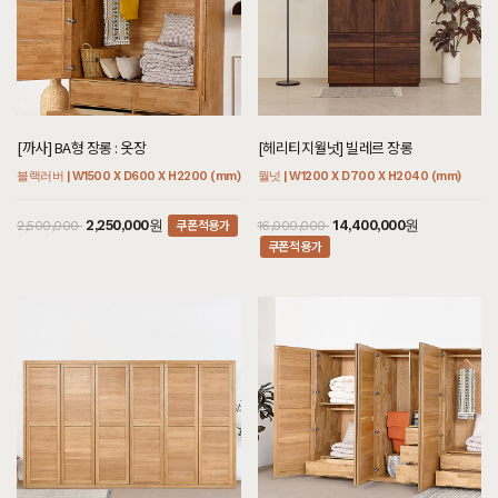
[까사] BA형 장롱 : 옷장
[헤리티지월넛] 빌레르 장롱
블랙러버 | W1500 X D600 X H2200 (mm)
월넛 | W1200 X D700 X H2040 (mm)
쿠폰적용가
2,250,000원
14,400,000원
2,500,000
16,000,000
쿠폰적용가