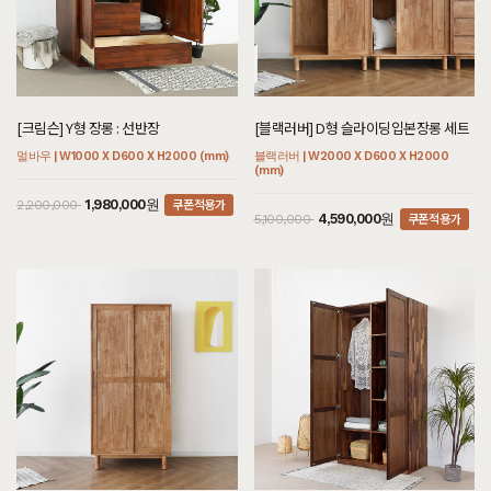
[크림슨] Y형 장롱 : 선반장
[블랙러버] D형 슬라이딩입본장롱 세트
멀바우 | W1000 X D600 X H2000 (mm)
블랙러버 | W2000 X D600 X H2000
(mm)
쿠폰적용가
1,980,000원
2,200,000
쿠폰적용가
4,590,000원
5,100,000