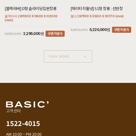
[블랙러버] D형 슬라이딩입본장롱
[헤리티지월넛] S1형 장롱 : 선반장
블랙러버 | W1000 X D600 X H2000
월넛 | W1100 X D600 X H2170 (mm)
(mm)
쿠폰적용가
5,220,000원
5,800,000
쿠폰적용가
2,295,000원
2,550,000
VIEW MORE
고객센터
1522-4015
AM 10:00 ~ PM 20:00