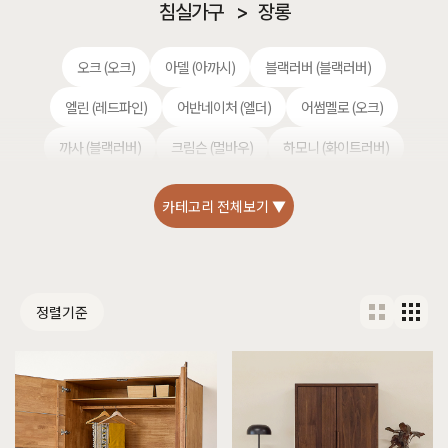
침실가구
>
장롱
오크 (오크)
아델 (아까시)
블랙러버 (블랙러버)
엘린 (레드파인)
어반네이처 (엘더)
어썸멜로 (오크)
까사 (블랙러버)
크림슨 (멀바우)
하모니 (화이트러버)
헤리티지월넛 (월넛)
편백 (히노끼)
셀레스티얼 럭셔리 (티크)
카테고리 전체보기 ▼
정렬기준