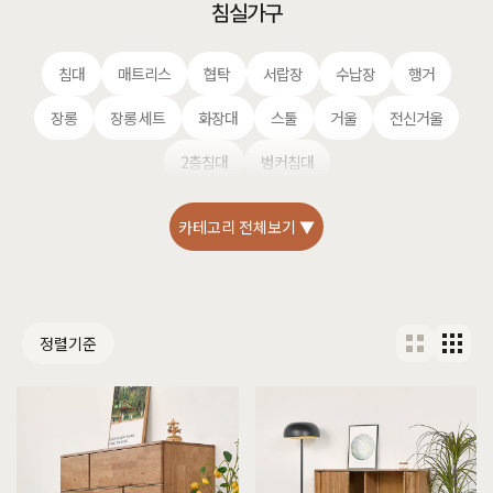
침실가구
침대
매트리스
협탁
서랍장
수납장
행거
장롱
장롱 세트
화장대
스툴
거울
전신거울
2층침대
벙커침대
카테고리 전체보기 ▼
정렬기준