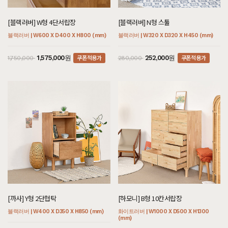
[블랙러버] W형 4단서랍장
[블랙러버] N형 스툴
블랙러버 | W600 X D400 X H800 (mm)
블랙러버 | W320 X D320 X H450 (mm)
쿠폰적용가
쿠폰적용가
1,575,000원
252,000원
1,750,000
280,000
[까사] Y형 2단협탁
[하모니] B형 10칸서랍장
블랙러버 | W400 X D350 X H850 (mm)
화이트러버 | W1000 X D500 X H1300
(mm)