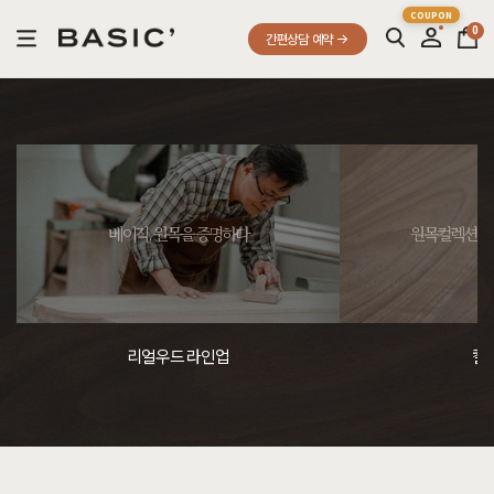
0
간편상담 예약
베이직, 원목을 증명하다
원목컬렉션, 
리얼우드 라인업
컬