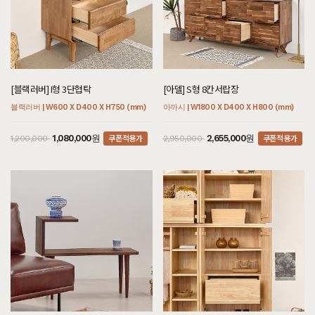
[블랙러버] I형 3단협탁
[아델] S형 8칸서랍장
블랙러버 | W600 X D400 X H750 (mm)
아까시 | W1800 X D400 X H800 (mm)
쿠폰적용가
쿠폰적용가
1,080,000원
2,655,000원
1,200,000
2,950,000