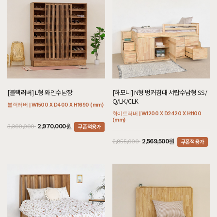
[블랙러버] L형 와인수납장
[하모니] N형 벙커침대 서랍수납형 SS/
Q/LK/CLK
블랙러버 | W1500 X D400 X H1690 (mm)
화이트러버 | W1200 X D2420 X H1100
(mm)
쿠폰적용가
2,970,000원
3,300,000
쿠폰적용가
2,569,500원
2,855,000