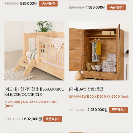
쿠폰적용가
585,000원
650,000
쿠폰적용가
1,935,000원
2,150,000
[하모니] H형 가드형침대 SS/Q/K/SK/E
[까사] BA형 장롱 : 옷장
K/LK/CSK/CK/CDK/CLK
블랙러버 | W1500 X D600 X H2200 (mm)
화이트러버 | W1200 X D2140 X H950
(mm)
쿠폰적용가
2,250,000원
2,500,000
쿠폰적용가
1,602,000원
1,780,000