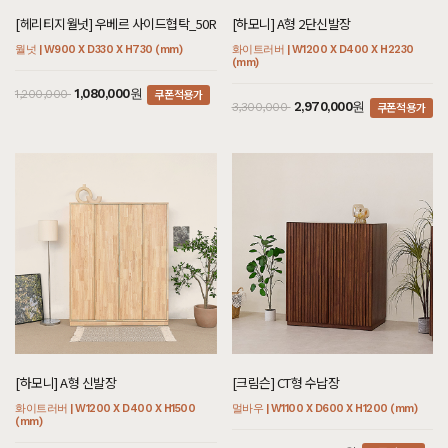
[헤리티지월넛] 우베르 사이드협탁_50R
[하모니] A형 2단신발장
월넛 | W900 X D330 X H730 (mm)
화이트러버 | W1200 X D400 X H2230
(mm)
쿠폰적용가
1,080,000원
1,200,000
쿠폰적용가
2,970,000원
3,300,000
[하모니] A형 신발장
[크림슨] CT형 수납장
화이트러버 | W1200 X D400 X H1500
멀바우 | W1100 X D600 X H1200 (mm)
(mm)