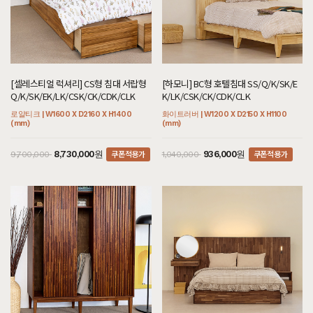
[셀레스티얼 럭셔리] CS형 침대 서랍형
[하모니] BC형 호텔침대 SS/Q/K/SK/E
Q/K/SK/EK/LK/CSK/CK/CDK/CLK
K/LK/CSK/CK/CDK/CLK
로얄티크 | W1600 X D2160 X H1400
화이트러버 | W1200 X D2150 X H1100
(mm)
(mm)
쿠폰적용가
쿠폰적용가
8,730,000원
936,000원
9,700,000
1,040,000