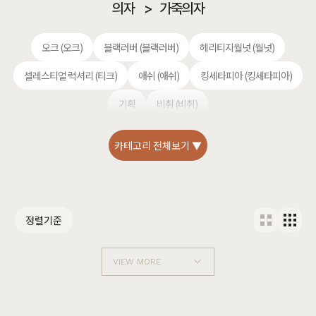
의자
>
가죽의자
오크 (오크)
블랙러버 (블랙러버)
헤리티지월넛 (월넛)
셀레스티얼 럭셔리 (티크)
애쉬 (애쉬)
킹세타피아 (킹세타피아)
기획
비취 (비취)
카테고리 전체보기 ▼
정렬기준
VIEW MORE