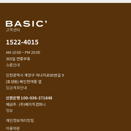
고객센터
1522-4015
AM 10:00 ~ PM 20:00
365일 연중무휴
쇼룸안내
인천광역시 계양구 아나지로85번길 9
(효성동) 북인천여중 앞
입금계좌안내
신한은행 100-036-371648
예금주 : (주)베이직컴퍼니
정보
개인정보처리방침
이용약관