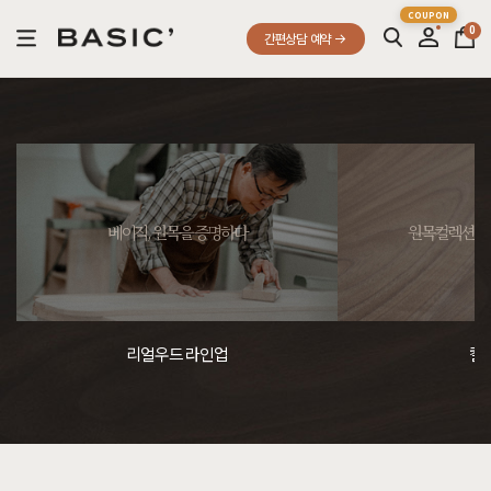
0
간편상담 예약
베이직, 원목을 증명하다
원목컬렉션, 
리얼우드 라인업
컬