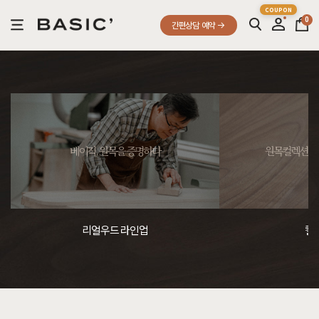
0
간편상담 예약
베이직, 원목을 증명하다
원목컬렉션, 
리얼우드 라인업
컬