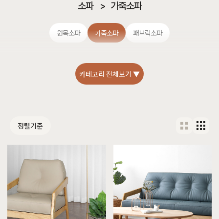
소파
>
가죽소파
원목소파
가죽소파
패브릭소파
카테고리 전체보기 ▼
정렬기준