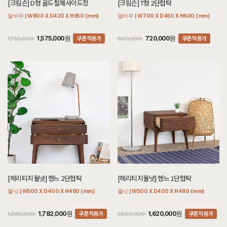
[크림슨] D형 골드철재사이드장
[크림슨] T형 2단협탁
멀바우 | W800 X D420 X H950 (mm)
멀바우 | W700 X D450 X H600 (mm)
쿠폰적용가
쿠폰적용가
1,575,000원
720,000원
1,750,000
800,000
[헤리티지월넛] 헨느 2단협탁
[헤리티지월넛] 헨느 1단협탁
월넛 | W500 X D400 X H480 (mm)
월넛 | W500 X D400 X H480 (mm)
쿠폰적용가
쿠폰적용가
1,782,000원
1,620,000원
1,980,000
1,800,000