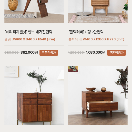
[헤리티지월넛] 헨느 매거진협탁
[블랙러버] U형 2단협탁
월넛 | W600 X D400 X H540 (mm)
블랙러버 | W400 X D350 X H720 (mm)
쿠폰적용가
쿠폰적용가
882,000원
1,080,000원
980,000
1,200,000