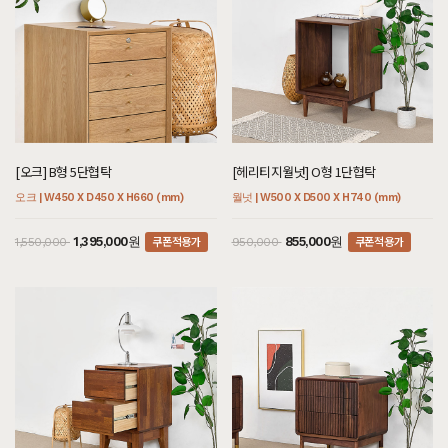
[오크] B형 5단협탁
[헤리티지월넛] O형 1단협탁
오크 | W450 X D450 X H660 (mm)
월넛 | W500 X D500 X H740 (mm)
쿠폰적용가
쿠폰적용가
1,395,000원
855,000원
1,550,000
950,000