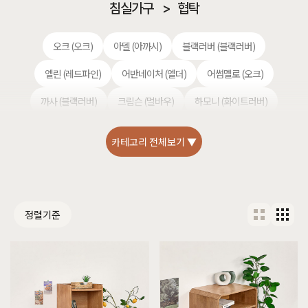
침실가구
>
협탁
오크 (오크)
아델 (아까시)
블랙러버 (블랙러버)
엘린 (레드파인)
어반네이처 (엘더)
어썸멜로 (오크)
까사 (블랙러버)
크림슨 (멀바우)
하모니 (화이트러버)
헤리티지월넛 (월넛)
편백 (히노끼)
애쉬 (애쉬)
카테고리 전체보기 ▼
킹세타피아 (킹세타피아)
셀레스티얼 럭셔리 (티크)
정렬기준