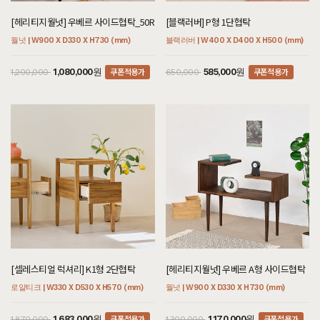
[헤리티지월넛] 우베르 사이드협탁_50R
[블랙러버] P형 1단협탁
월넛 | W900 X D330 X H730 (mm)
블랙러버 | W400 X D400 X H500 (mm)
쿠폰적용가
쿠폰적용가
1,080,000원
585,000원
1,200,000
650,000
[셀레스티얼 럭셔리] K1형 2단협탁
[헤리티지월넛] 우베르 A형 사이드협탁
로얄티크 | W330 X D530 X H570 (mm)
월넛 | W900 X D330 X H730 (mm)
쿠폰적용가
쿠폰적용가
1,683,000원
1,170,000원
1,870,000
1,300,000