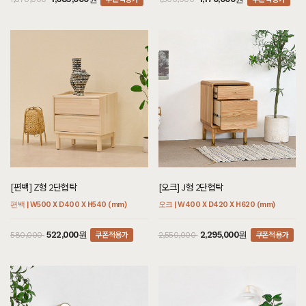
[편백] Z형 2단협탁
[오크] J형 2단협탁
편백 | W500 X D400 X H540 (mm)
오크 | W400 X D420 X H620 (mm)
쿠폰적용가
쿠폰적용가
522,000원
2,295,000원
580,000
2,550,000