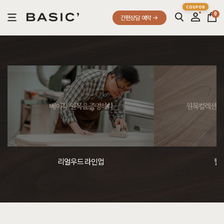
0
간편상담 예약
베이직, 원목을 증명하다
원목컬렉션, 
리얼우드 라인업
컬