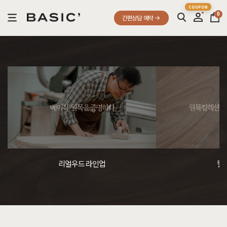
0
간편상담 예약
베이직, 원목을 증명하다
원목컬렉션, 
리얼우드 라인업
컬