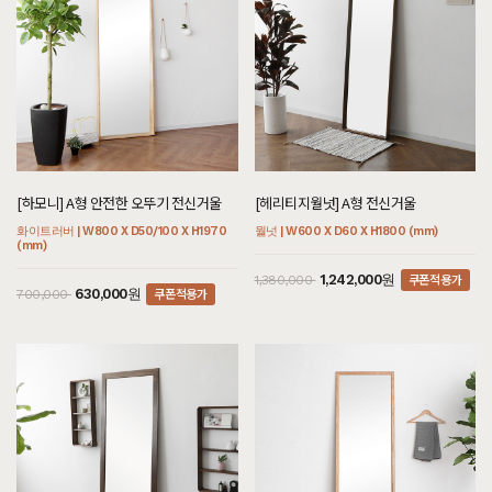
[하모니] A형 안전한 오뚜기 전신거울
[헤리티지월넛] A형 전신거울
화이트러버 | W800 X D50/100 X H1970
월넛 | W600 X D60 X H1800 (mm)
(mm)
쿠폰적용가
1,242,000원
1,380,000
쿠폰적용가
630,000원
700,000