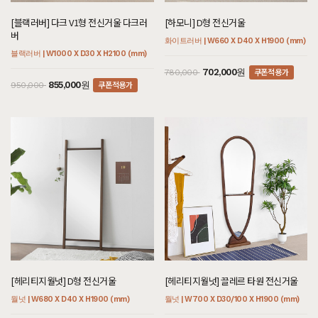
[블랙러버] 다크 V1형 전신거울 다크러
[하모니] D형 전신거울
버
화이트러버 | W660 X D40 X H1900 (mm)
블랙러버 | W1000 X D30 X H2100 (mm)
쿠폰적용가
702,000원
780,000
쿠폰적용가
855,000원
950,000
[헤리티지월넛] D형 전신거울
[헤리티지월넛] 끌레르 타원 전신거울
월넛 | W680 X D40 X H1900 (mm)
월넛 | W700 X D30/100 X H1900 (mm)