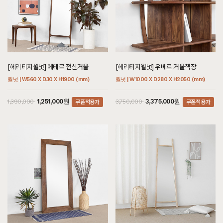
[헤리티지월넛] 에테르 전신거울
[헤리티지월넛] 우베르 거울책장
월넛 | W560 X D30 X H1900 (mm)
월넛 | W1000 X D280 X H2050 (mm)
쿠폰적용가
쿠폰적용가
1,251,000원
3,375,000원
1,390,000
3,750,000