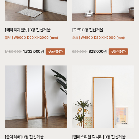
[헤리티지월넛] B형 전신거울
[오크] B형 전신거울
월넛 | W900 X D20 X H2000 (mm)
오크 | W680 X D20 X H2000 (mm)
쿠폰적용가
쿠폰적용가
1,332,000원
828,000원
1,480,000
920,000
[블랙러버] H형 전신거울
[셀레스티얼 럭셔리] B형 전신거울