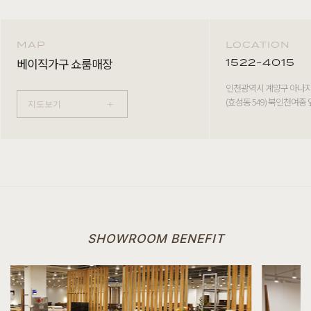
MAP
LOCATION
베이직가구 쇼룸매장
1522-4015
인천광역시 계양구 아나지로
(효성동 549) 북인천여중 
+
지도보기
SHOWROOM BENEFIT