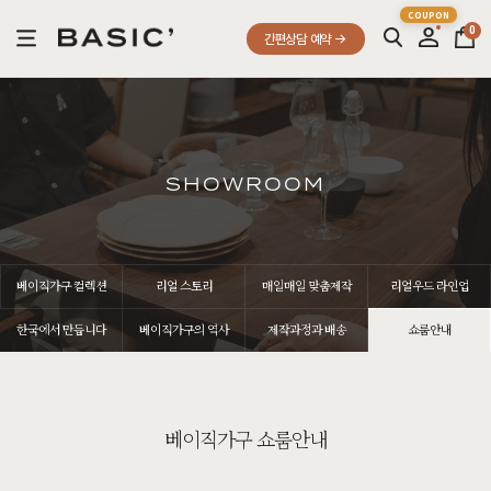
0
간편상담 예약
SHOWROOM
베이직가구 컬렉션
리얼 스토리
매일매일 맞춤제작
리얼우드 라인업
한국에서 만듭니다
베이직가구의 역사
제작과정과 배송
쇼룸안내
베이직가구 쇼룸안내