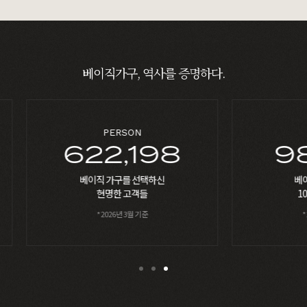
베이직가구, 역사를 증명하다.
%
8
98,702
베이직가구의 지난
10년간의 성장률
* 2026년 3월 기준