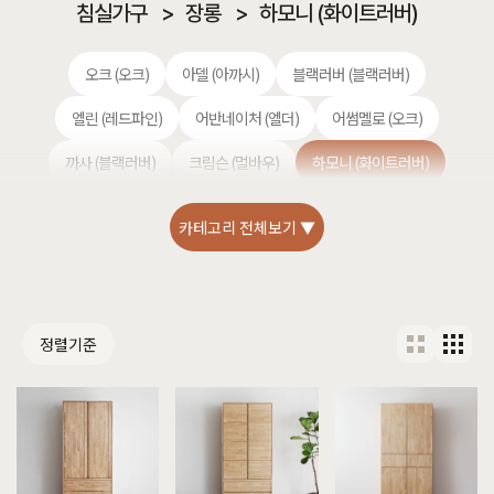
침실가구
>
장롱
>
하모니 (화이트러버)
오크 (오크)
아델 (아까시)
블랙러버 (블랙러버)
엘린 (레드파인)
어반네이처 (엘더)
어썸멜로 (오크)
까사 (블랙러버)
크림슨 (멀바우)
하모니 (화이트러버)
헤리티지월넛 (월넛)
편백 (히노끼)
셀레스티얼 럭셔리 (티크)
카테고리 전체보기 ▼
정렬기준