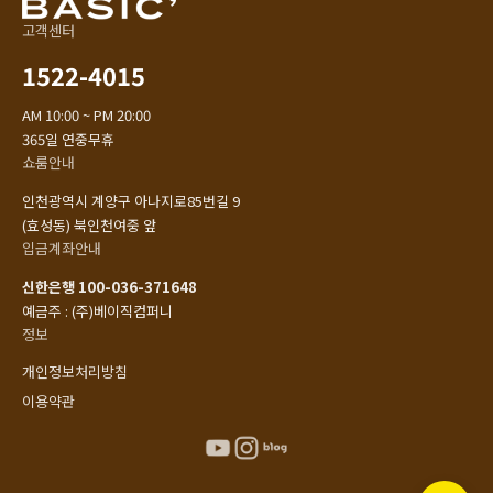
고객센터
1522-4015
AM 10:00 ~ PM 20:00
365일 연중무휴
쇼룸안내
인천광역시 계양구 아나지로85번길 9
(효성동) 북인천여중 앞
입금계좌안내
신한은행 100-036-371648
예금주 : (주)베이직컴퍼니
정보
개인정보처리방침
이용약관