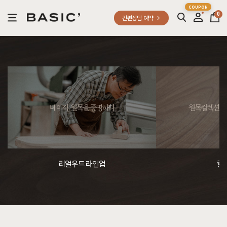
0
간편상담 예약
베이직, 원목을 증명하다
원목컬렉션, 
리얼우드 라인업
컬