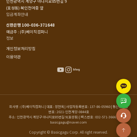
인천광역시 계양구 아나지로85번길 9
(효성동) 북인천여중 앞
입금계좌안내
신한은행 100-036-371648
예금주 : (주)베이직컴퍼니
정보
개인정보처리방침
이용약관
회사명 : (주)베이직컴퍼니 | 대표 : 정현옥 | 사업자등록번호 : 137-86-05960 | 통신판매업
번호 : 2021-인천계양-0844호
주소 : 인천광역시 계양구 아나지로85번길 9(효성동) | 팩스번호 : 032-571-3666 | 이메일 :
basicgagu@naver.com
Copyright © Basicgagu Corp. All right reserved.