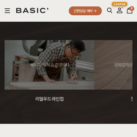
0
간편상담 예약
베이직, 원목을 증명하다
원목컬렉션, 
리얼우드 라인업
컬