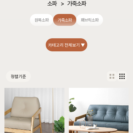
소파
>
가죽소파
원목소파
가죽소파
패브릭소파
카테고리 전체보기 ▼
정렬기준