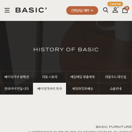
0
간편상담 예약
HISTORY OF BASIC
베이직가구 컬렉션
리얼 스토리
매일매일 맞춤제작
리얼우드 라인업
한국에서 만듭니다
베이직가구의 역사
제작과정과 배송
쇼룸안내
BASIC FURNITURE