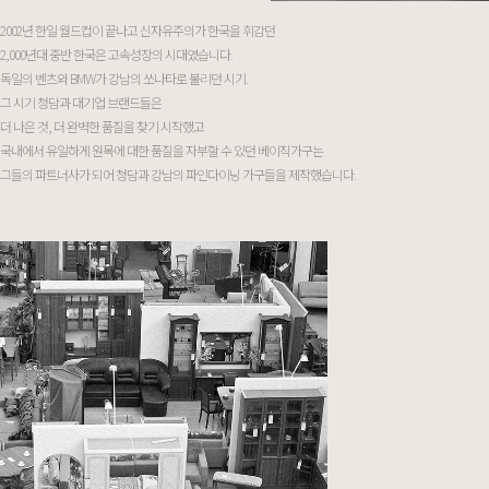
2002년 한일 월드컵이 끝나고 신자유주의가 한국을 휘감던
2,000년대 중반 한국은 고속성장의 시대였습니다.
독일의 벤츠와 BMW가 강남의 쏘나타로 불리던 시기.
그 시기 청담과 대기업 브랜드들은
더 나은 것, 더 완벽한 품질을 찾기 시작했고
국내에서 유일하게 원목에 대한 품질을 자부할 수 있던 베이직가구는
그들의 파트너사가 되어 청담과 강남의 파인다이닝 가구들을 제작했습니다.
1995
2000
2005
2008
2010
2015