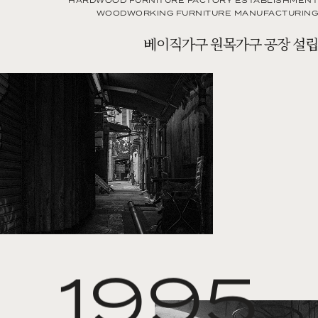
HARDWOOD FURNITURE FACTORY ESTABLISHMENT
WOODWORKING FURNITURE MANUFACTURING
베이직가구 원목가구 공장 설립
1995