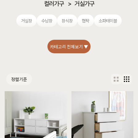
컬러가구
>
거실가구
거실장
수납장
장식장
협탁
소파테이블
카테고리 전체보기 ▼
정렬기준