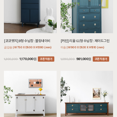
[코코엣지] B형 수납장 : 블랑네이비
[커린] 리움 G1형 수납장 : 제이드그린
금강송 | W750 X D500 X H1380 (mm)
미송 | W900 X D530 X H1510 (mm)
쿠폰적용가
쿠폰적용가
1,170,000원
981,000원
1,300,000
1,090,000