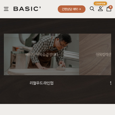
0
간편상담 예약
베이직, 원목을 증명하다
원목컬렉션, 
리얼우드 라인업
컬