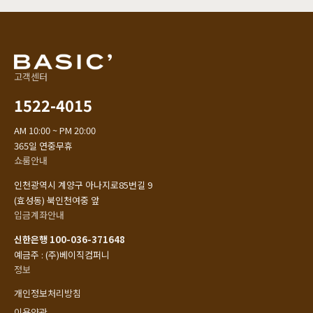
고객센터
1522-4015
AM 10:00 ~ PM 20:00
365일 연중무휴
쇼룸안내
인천광역시 계양구 아나지로85번길 9
(효성동) 북인천여중 앞
입금계좌안내
신한은행 100-036-371648
예금주 : (주)베이직컴퍼니
정보
개인정보처리방침
이용약관