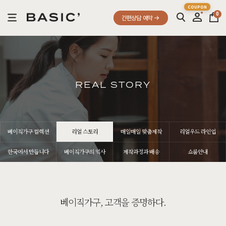
0
간편상담 예약
REAL STORY
베이직가구 컬렉션
리얼 스토리
매일매일 맞춤제작
리얼우드 라인업
한국에서 만듭니다
베이직가구의 역사
제작과정과 배송
쇼룸안내
베이직가구, 고객을 증명하다.