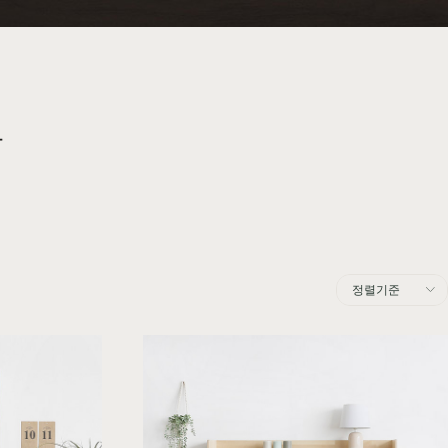
주방가구
커린
컬러원목
매트리스
국내제작
셀레스티얼
티크
장
정렬기준