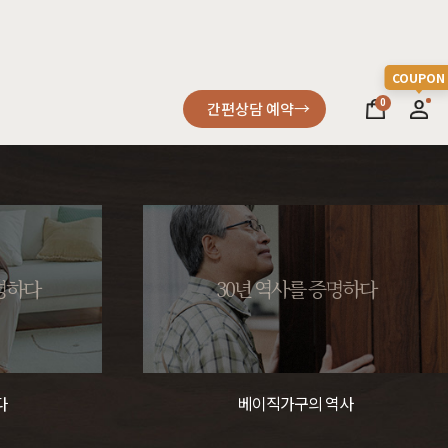
0
간편상담 예약
소파
컬러가구
원목소파
2층침대
증명하다
30년 역사를 증명하다
가죽소파
벙커침대
어썸멜로
오크
까사
블랙러버
코코
금강송/자작
패브릭소파
침실가구
거실가구
다
베이직가구의 역사
서재가구
할인 혜택
세요
다
차원이 다른 고급스러움, 프리미엄소파
고객을 증명하다
진행중인 이벤트