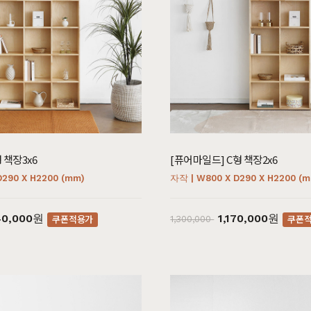
 책장3x6
[퓨어마일드] C형 책장2x6
D290 X H2200 (mm)
자작 | W800 X D290 X H2200 (
가구
식탁/주방가구
의자
40,000원
1,170,000원
쿠폰적용가
쿠폰
1,300,000
원목식탁
가죽의자
세트
원목식탁 세트
패브릭의자
포세린식탁
오크의자
세트
포세린식탁 세트
월넛의자