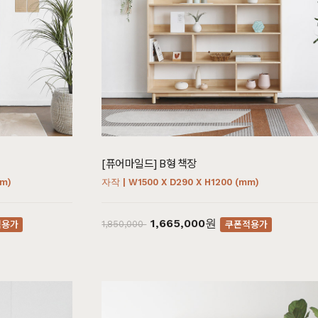
[퓨어마일드] B형 책장
mm)
자작 | W1500 X D290 X H1200 (mm)
소파
컬러가구
1,665,000원
적용가
쿠폰적용가
1,850,000
원목 소파
2층침대
가죽 소파
벙커침대
패브릭 소파
침실가구
거실가구