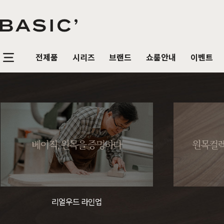
전제품
시리즈
브랜드
쇼룸안내
이벤트
침실가구
거실가구
식탁/
베이직가구 컬렉션
공지사항
SBS 방송출연 기념 할인 이벤트
T
HOT
리얼 스토리
제품문의
가장 사랑받은 TOP 20
매
침대
장롱 세트
거실장
원목
HOT
베이직, 원목을 증명하다
원목컬렉
매트리스
화장대
수납장
원목식
매일매일 맞춤제작
입점 및 제휴문의
화이트도 베이직이지
원
HIT
스
헤리티지월넛
월넛
블랙러버
블랙러버
오크
오크
협탁
스툴
장식장
포세
리얼우드 라인업
구매후기
감성만족 코코시리즈
HIT
서랍장
거울
협탁
포세린
한국에서 만듭니다
위드베이직
레트로 감성 커린
HIT
리얼우드 라인업
수납장
전신거울
소파테이블
장식
베이직가구의 역사
이벤트