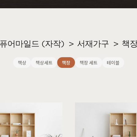
장
원목의자
편백
히노끼
애쉬
애쉬
킹세타피아
킹세타피아
퓨어마일드 (자작)
>
서재가구
>
책
책상
책상세트
책장
책장 세트
테이블