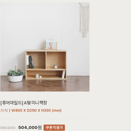
까사
블랙러버
매트리스
매트리스
코코
금강송/자작
[퓨어마일드] A형 미니책장
자작 | W800 X D290 X H350 (mm)
504,000원
쿠폰적용가
560,000