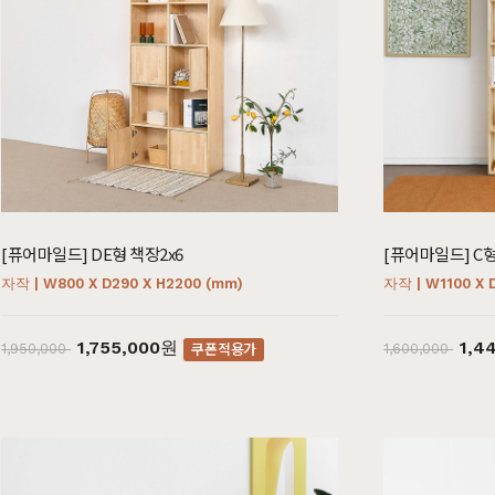
[퓨어마일드] DE형 책장2x6
[퓨어마일드] C형
자작 | W800 X D290 X H2200 (mm)
자작 | W1100 X 
침실가구
거실가구
서재
1,755,000원
1,4
쿠폰적용가
1,950,000
1,600,000
침대
장롱 세트
거실장
책상
매트리스
화장대
수납장
책상 
협탁
스툴
장식장
책장
서랍장
거울
협탁
책장 