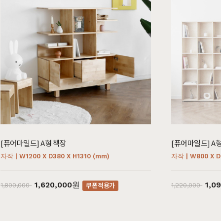
수납장
전신거울
소파테이블
테이
행거
2층침대
장롱
벙커침대
시리즈
브랜
헤리티지월넛
월넛
크림슨
멀바우
리얼 
블랙러버
블랙러버
하모니
화이트러버
매일
[퓨어마일드] A형 책장
[퓨어마일드] A형
오크
오크
퓨어마일드
자작
리얼
자작 | W1200 X D380 X H1310 (mm)
자작 | W800 X D
아델
아카시아
편백
히노끼
한국
엘린
레드파인
애쉬
애쉬
베이
1,620,000원
1,0
쿠폰적용가
1,800,000
1,220,000
어반네이처
엘더
킹세타피아
킹세타피아
제작
어썸멜로
오크
커린
컬러원목