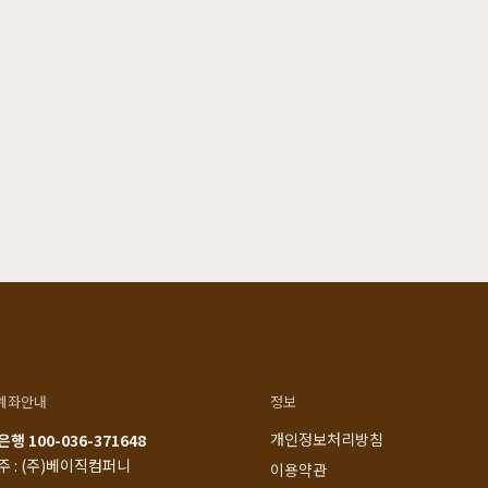
계좌안내
정보
개인정보처리방침
행 100-036-371648
주 : (주)베이직컴퍼니
이용약관