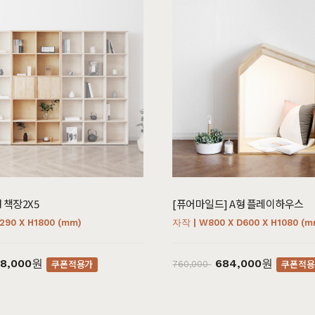
블
장식장
벤치의자
수납장
원목의자
드스토리
커뮤니티
마이쇼핑
스토리
공지사항
로그인
매일 맞춤제작
제품문의
비회원 주문조회
 책장2X5
[퓨어마일드] A형 플레이하우스
우드 라인업
입점 및 제휴문의
회원가입
290 X H1800 (mm)
자작 | W800 X D600 X H1080 (m
에서 만듭니다
구매후기
장바구니
직가구의 역사
위드베이직
주문내역
98,000원
684,000원
쿠폰적용가
쿠폰적용
760,000
과정과 배송
이벤트
최근 본 상품
TV·미디어·언론보도
내 쿠폰 조회