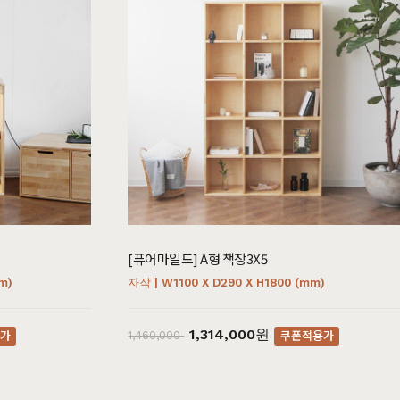
서재가구
주방가구
쇼룸안내
고객센터
1522-4015
인천광역시 계양구
아나지로85번길 9 베이직
am10:00 - pm20:00
가구 (효성동 549) 북인천
[퓨어마일드] A형 책장3X5
월요일 ~ 일요일 365일 연중
여중 앞
무휴
m)
자작 | W1100 X D290 X H1800 (mm)
연중무휴
am10:00 - pm20:00
1,314,000원
가
쿠폰적용가
1,460,000
MORE +
카카오톡
입금정보