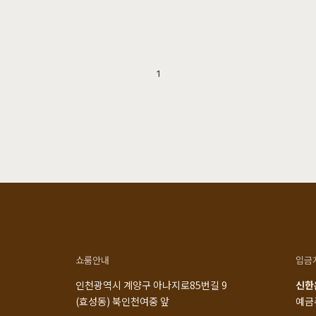
1
쇼룸안내
입금
인천광역시 계양구 아나지로85번길 9
신한은
(효성동) 북인천여중 앞
예금