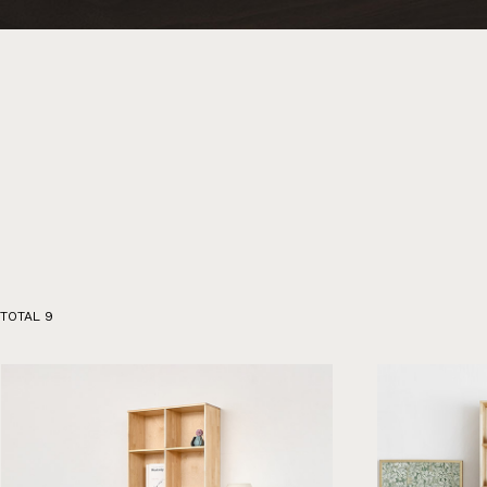
행거
2층침대
수납
제작과정과 배송
크림슨
멀바우
하모니
화이트러버
퓨어마일드
자작
장롱
벙커침대
TOTAL
9