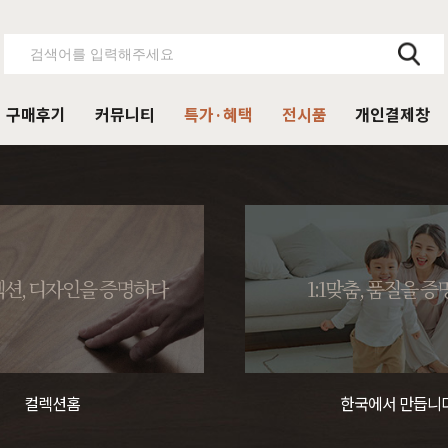
구매후기
커뮤니티
특가·혜택
전시품
개인결제창
주방가구
의자
서재가구
V·미디어·언론보도
DIY 힐링굿침대
HIT
거진
블랙라벨 매트리스
식탁
가죽의자
책상
HIT
션, 디자인을 증명하다
1:1맞춤, 품질을 
탁 세트
패브릭의자
책상 세트
목수종확인
HIT
타가 선택한 가구
아델
아까시
엘린
레드파인
어반네이처
엘더
린식탁
오크의자
책장
식탁 세트
월넛의자
책장 세트
컬렉션홈
한국에서 만듭니
장
벤치의자
테이블
매장방문 구매 시 최대 
우리집을 소개해주
디자인을 증명하