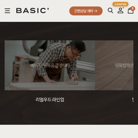
0
간편상담 예약
베이직, 원목을 증명하다
원목컬렉션, 
리얼우드 라인업
컬