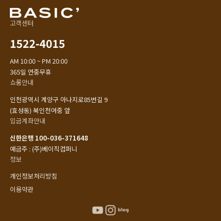
고객센터
1522-4015
AM 10:00 ~ PM 20:00
365일 연중무휴
쇼룸안내
인천광역시 계양구 아나지로85번길 9
(효성동) 북인천여중 앞
입금계좌안내
신한은행 100-036-371648
예금주 : (주)베이직컴퍼니
정보
개인정보처리방침
이용약관