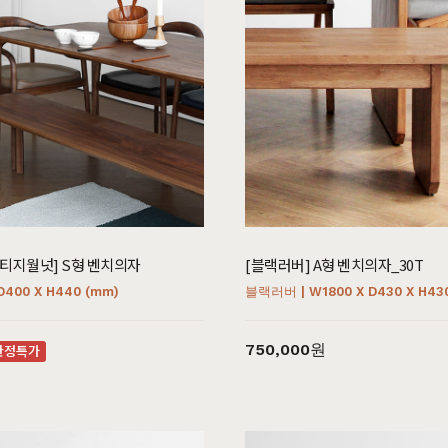
리티지월넛] S형 벤치의자
[블랙러버] A형 벤치의자_30T
D400 X H440 (mm)
블랙러버 | W1800 X D430 X H43
750,000원
한정특가