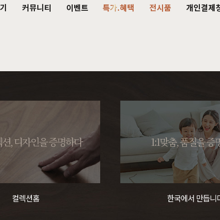
기
커뮤니티
이벤트
특가.혜택
전시품
개인결제
주방가구
의자
서재가구
V·미디어·언론보도
DIY 힐링굿침대
HIT
거진
블랙라벨 매트리스
식탁
가죽의자
책상
HIT
션, 디자인을 증명하다
1:1맞춤, 품질을 
탁 세트
패브릭의자
책상 세트
목수종확인
HIT
타가 선택한 가구
아델
아까시
엘린
레드파인
어반네이처
엘더
린식탁
오크의자
책장
식탁 세트
월넛의자
책장 세트
컬렉션홈
한국에서 만듭니
장
벤치의자
테이블
매장방문 구매 시 최대 
우리집을 소개해주
디자인을 증명하