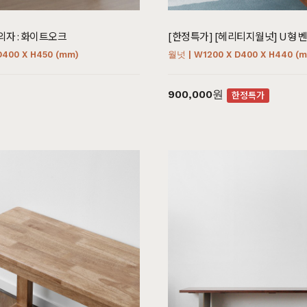
의자 : 화이트오크
[한정특가] [헤리티지월넛] U형 
D400 X H450 (mm)
월넛 | W1200 X D400 X H440 (
900,000원
한정특가