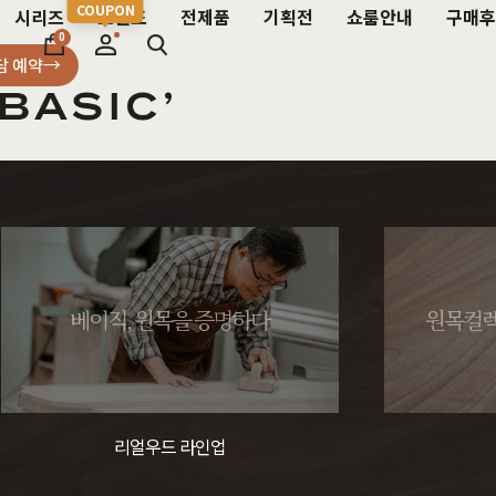
시리즈
브랜드
전제품
기획전
쇼룸안내
구매후
0
담 예약
침실가구
거실가구
식탁/
베이직가구 컬렉션
공지사항
SBS 방송출연 기념 할인 이벤트
T
HOT
리얼 스토리
제품문의
가장 사랑받은 TOP 20
매
침대
장롱 세트
거실장
원목
HOT
베이직, 원목을 증명하다
원목컬렉
매트리스
화장대
수납장
원목식
매일매일 맞춤제작
입점 및 제휴문의
화이트도 베이직이지
원
HIT
스
헤리티지월넛
월넛
블랙러버
블랙러버
오크
오크
협탁
스툴
장식장
포세
리얼우드 라인업
구매후기
감성만족 코코시리즈
HIT
서랍장
거울
협탁
포세린
한국에서 만듭니다
위드베이직
레트로 감성 커린
HIT
리얼우드 라인업
수납장
전신거울
소파테이블
장식
베이직가구의 역사
이벤트