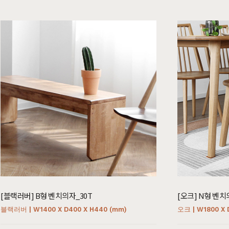
침실가구
거실가구
서재
침대
장롱 세트
거실장
책상
매트리스
화장대
수납장
책상 
협탁
스툴
장식장
책장
서랍장
거울
협탁
책장 
수납장
전신거울
소파테이블
테이
행거
2층침대
[블랙러버] B형 벤치의자_30T
[오크] N형 벤치
장롱
벙커침대
블랙러버 | W1400 X D400 X H440 (mm)
오크 | W1800 X 