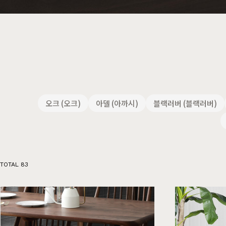
행거
2층침대
수납
제작과정과 배송
크림슨
멀바우
하모니
화이트러버
퓨어마일드
자작
장롱
벙커침대
오크 (오크)
아델 (아까시)
블랙러버 (블랙러버)
TOTAL
83