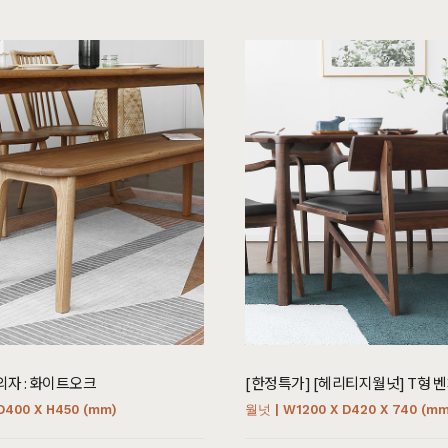
가구
식탁/주방가구
의자
원목식탁
가죽의자
세트
원목식탁 세트
패브릭의자
포세린식탁
오크의자
세트
포세린식탁 세트
월넛의자
블
장식장
벤치의자
수납장
원목의자
의자 : 화이트오크
[한정특가] [헤리티지월넛] T형 
D400 X H450 (mm)
월넛 | W1200 X D420 X 740 (mm