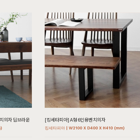
소파
컬러가구
원목 소파
2층침대
가죽 소파
벙커침대
패브릭 소파
침실가구
거실가구
서재가구
주방가구
벤치의자 딥브라운
[킹세타피아] A형 6인용벤치의자
)
킹세타피아 | W2100 X D400 X H410 (mm)