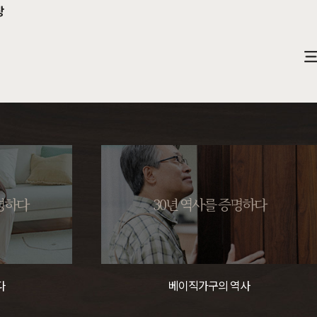
창
소파
컬러가구
원목소파
2층침대
증명하다
30년 역사를 증명하다
가죽소파
벙커침대
어썸멜로
오크
까사
블랙러버
코코
금강송/자작
패브릭소파
침실가구
거실가구
다
베이직가구의 역사
서재가구
할인 혜택
세요
다
차원이 다른 고급스러움, 프리미엄소파
고객을 증명하다
진행중인 이벤트