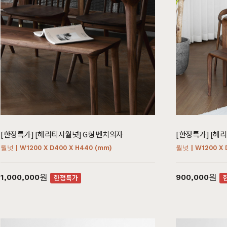
[한정특가] [헤리티지월넛] G형 벤치의자
[한정특가] [헤
월넛 | W1200 X D400 X H440 (mm)
월넛 | W1200 X 
1,000,000원
900,000원
한정특가