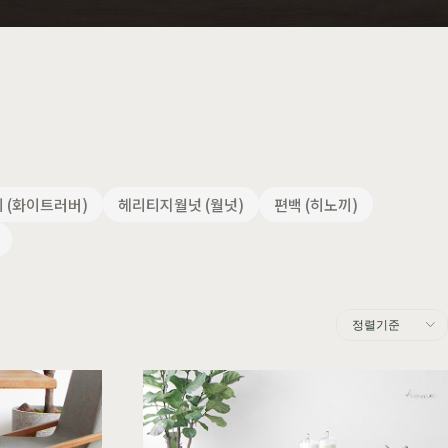
주방가구
커린
컬러원목
매트리스
국내제작
셀레스티얼
티크
 (화이트러버)
헤리티지월넛 (월넛)
편백 (히노끼)
정렬기준