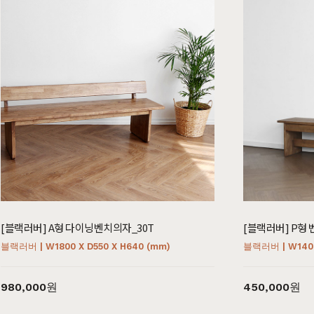
[블랙러버] A형 다이닝벤치의자_30T
[블랙러버] P형 
블랙러버 | W1800 X D550 X H640 (mm)
블랙러버 | W1400
980,000원
450,000원