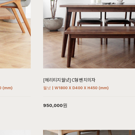
[헤리티지월넛] C형 벤치의자
0 (mm)
월넛 | W1800 X D400 X H450 (mm)
950,000원