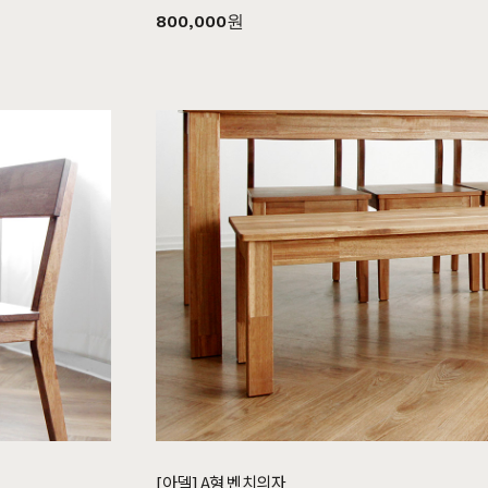
800,000원
쇼룸안내
고객센터
1522-4015
인천광역시 계양구
아나지로85번길 9 베이직
am10:00 - pm20:00
가구 (효성동 549) 북인천
월요일 ~ 일요일 365일 연중
여중 앞
무휴
연중무휴
am10:00 - pm20:00
MORE +
카카오톡
입금정보
네이버톡톡
신한 100-036-371648
(주)베이직컴퍼니
[아델] A형 벤치의자