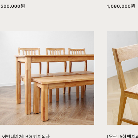
500,000원
1,080,000원
시리즈
브랜
헤리티지월넛
월넛
크림슨
멀바우
리얼 
블랙러버
블랙러버
하모니
화이트러버
매일
오크
오크
퓨어마일드
자작
리얼
아델
아카시아
편백
히노끼
한국
엘린
레드파인
애쉬
애쉬
베이
어반네이처
엘더
킹세타피아
킹세타피아
제작
어썸멜로
오크
커린
컬러원목
까사
블랙러버
매트리스
매트리스
코코
금강송/자작
[어반네이처] B형 벤치의자
[오크] A형 벤치