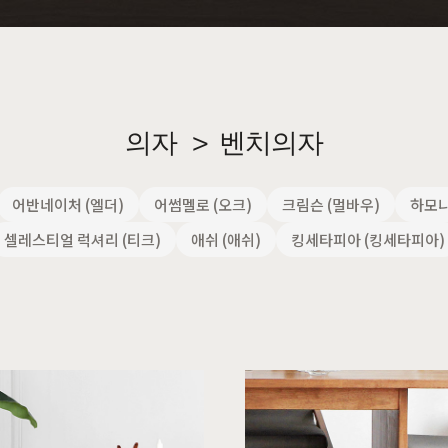
장
원목의자
편백
히노끼
애쉬
애쉬
킹세타피아
킹세타피아
의자
>
벤치의자
어반네이처 (엘더)
어썸멜로 (오크)
크림슨 (멀바우)
하모니
셀레스티얼 럭셔리 (티크)
애쉬 (애쉬)
킹세타피아 (킹세타피아)