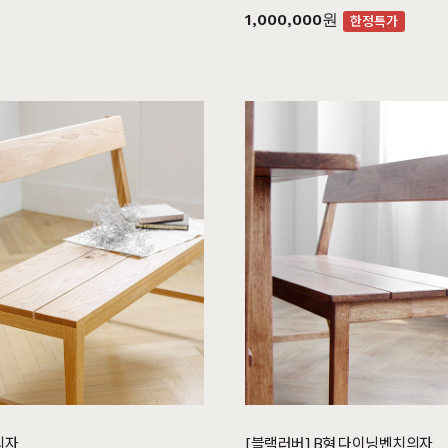
1,000,000원
한정특가
드스토리
커뮤니티
마이쇼핑
스토리
공지사항
로그인
매일 맞춤제작
제품문의
비회원 주문조회
우드 라인업
입점 및 제휴문의
회원가입
에서 만듭니다
구매후기
장바구니
직가구의 역사
위드베이직
주문내역
과정과 배송
이벤트
최근 본 상품
TV·미디어·언론보도
내 쿠폰 조회
매거진
내 게시글 보기
의자
[블랙러버] B형 다이닝벤치의자