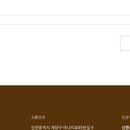
스토리
공지사항
로그인
매일 맞춤제작
제품문의
비회원 주문조회
우드 라인업
입점 및 제휴문의
회원가입
에서 만듭니다
구매후기
장바구니
직가구의 역사
위드베이직
주문내역
과정과 배송
이벤트
최근 본 상품
TV·미디어·언론보도
내 쿠폰 조회
매거진
내 게시글 보기
쇼룸안내
입금
인천광역시 계양구 아나지로85번길 9
신한은