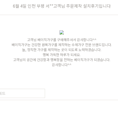
장
원목의자
편백
히노끼
애쉬
애쉬
킹세타피아
킹세타피아
6월 4일 인천 부평 서**고객님 주문제작 설치후기입니다
가구
식탁/주방가구
의자
원목식탁
가죽의자
고객님 베이직가구를 구매해주셔서 감사합니다^^
세트
원목식탁 세트
패브릭의자
베이직가구는 건강한 원목가구를 제작하는 수제가구 전문 브랜드입니다.
늘, 정직한 가구를 제작하는 곳이 되도록 노력하겠습니다.
포세린식탁
오크의자
행복 가득한 하루가 되세요.
고객님의 공간에 건강함과 행복함을 전하는 베이직가구가 되겠습니다.
세트
포세린식탁 세트
월넛의자
감사합니다^^
블
장식장
벤치의자
수납장
원목의자
드스토리
커뮤니티
마이쇼핑