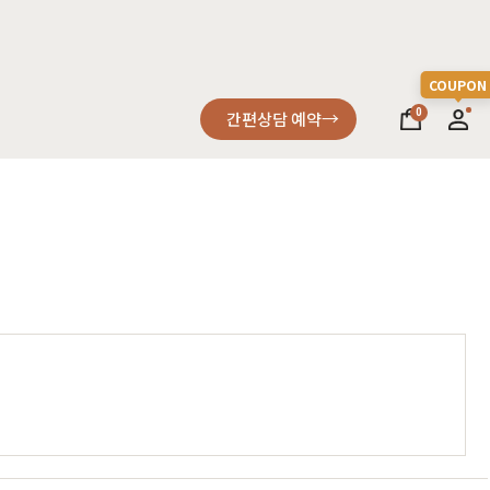
0
간편상담 예약
소파
컬러가구
원목소파
2층침대
가죽소파
벙커침대
어썸멜로
오크
까사
블랙러버
코코
금강송/자작
패브릭소파
침실가구
거실가구
서재가구
할인 혜택
세요
다
차원이 다른 고급스러움, 프리미엄소파
고객을 증명하다
진행중인 이벤트