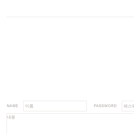
행거
2층침대
수납
제작과정과 배송
크림슨
멀바우
하모니
화이트러버
퓨어마일드
자작
장롱
벙커침대
침실가구
거실가구
서재
침대
장롱 세트
거실장
책상
매트리스
화장대
수납장
책상 
협탁
스툴
장식장
책장
서랍장
거울
협탁
책장 
수납장
전신거울
소파테이블
테이
행거
2층침대
장롱
벙커침대
NAME
PASSWORD
시리즈
브랜