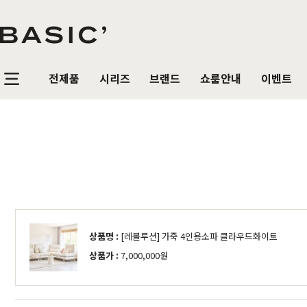
전제품
시리즈
브랜드
쇼룸안내
이벤트
침실가구
거실가구
식탁/
베이직가구 컬렉션
공지사항
SBS 방송출연 기념 할인 이벤트
T
HOT
리얼 스토리
제품문의
가장 사랑받은 TOP 20
매
침대
장롱 세트
거실장
원목
HOT
매트리스
화장대
수납장
원목식
매일매일 맞춤제작
입점 및 제휴문의
화이트도 베이직이지
원
HIT
스
헤리티지월넛
월넛
블랙러버
블랙러버
오크
오크
협탁
스툴
장식장
포세
리얼우드 라인업
구매후기
감성만족 코코시리즈
HIT
상품명 :
[레볼루션] 가죽 4인용소파 클라우드화이트
서랍장
거울
협탁
포세린
상품가 :
7,000,000원
한국에서 만듭니다
위드베이직
레트로 감성 커린
HIT
수납장
전신거울
소파테이블
장식
베이직가구의 역사
이벤트