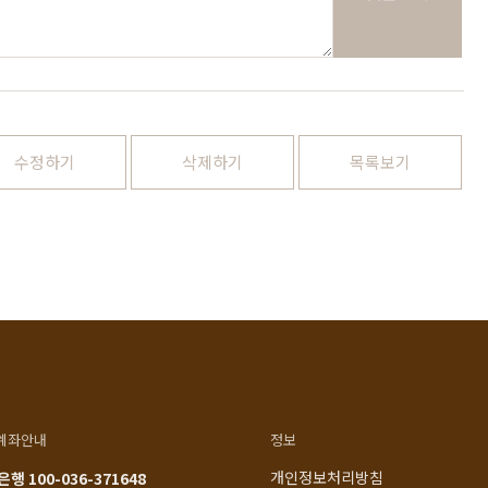
1522-4015
인천광역시 계양구
아나지로85번길 9 베이직
am10:00 - pm20:00
가구 (효성동 549) 북인천
월요일 ~ 일요일 365일 연중
여중 앞
무휴
연중무휴
수정하기
삭제하기
목록보기
am10:00 - pm20:00
MORE +
카카오톡
입금정보
네이버톡톡
신한 100-036-371648
(주)베이직컴퍼니
계좌안내
정보
개인정보처리방침
행 100-036-371648