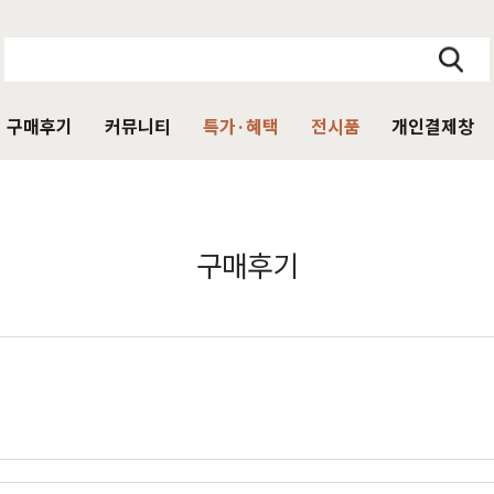
구매후기
커뮤니티
특가·혜택
전시품
개인결제창
주방가구
의자
서재가구
V·미디어·언론보도
DIY 힐링굿침대
HIT
구매후기
거진
블랙라벨 매트리스
식탁
가죽의자
책상
HIT
탁 세트
패브릭의자
책상 세트
목수종확인
HIT
타가 선택한 가구
아델
아까시
엘린
레드파인
어반네이처
엘더
린식탁
오크의자
책장
식탁 세트
월넛의자
책장 세트
장
벤치의자
테이블
매장방문 구매 시 최대 
우리집을 소개해주
디자인을 증명하