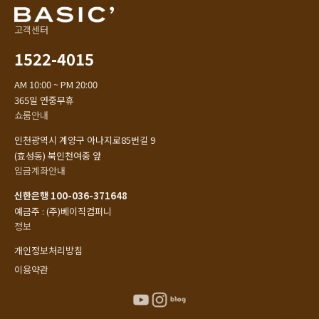
고객센터
1522-4015
AM 10:00 ~ PM 20:00
365일 연중무휴
쇼룸안내
인천광역시 계양구 아나지로85번길 9
(효성동) 북인천여중 앞
입금계좌안내
신한은행 100-036-371648
예금주 : (주)베이직컴퍼니
정보
개인정보처리방침
이용약관