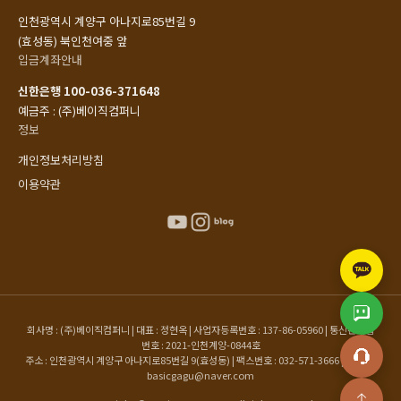
인천광역시 계양구 아나지로85번길 9
(효성동) 북인천여중 앞
입금계좌안내
신한은행 100-036-371648
예금주 : (주)베이직컴퍼니
정보
개인정보처리방침
이용약관
회사명 : (주)베이직컴퍼니 | 대표 : 정현옥 | 사업자등록번호 : 137-86-05960 | 통신판매업
번호 : 2021-인천계양-0844호
주소 : 인천광역시 계양구 아나지로85번길 9(효성동) | 팩스번호 : 032-571-3666 | 이메일 :
basicgagu@naver.com