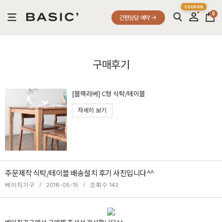
0
간편상담 예약
구매후기
[블랙러버] C형 식탁/테이블
자세히 보기
주문제작 식탁/테이블 배송설치 후기 사진입니다^^
베이직가구
/
2018-05-15
/
조회수 142