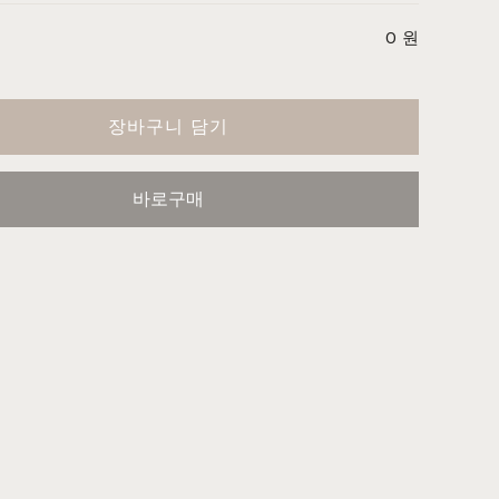
주방가구
커린
컬러원목
매트리스
국내제작
셀레스티얼
티크
0
원
장바구니 담기
바로구매