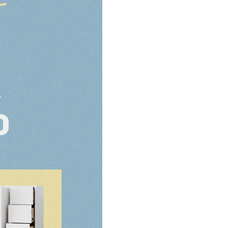
쇼룸안내
고객센터
1522-4015
인천광역시 계양구
아나지로85번길 9 베이직
am10:00 - pm20:00
가구 (효성동 549) 북인천
월요일 ~ 일요일 365일 연중
여중 앞
무휴
연중무휴
am10:00 - pm20:00
MORE +
카카오톡
입금정보
네이버톡톡
신한 100-036-371648
(주)베이직컴퍼니