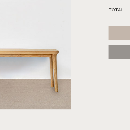
장
원목의자
편백
히노끼
애쉬
애쉬
킹세타피아
킹세타피아
TOTAL