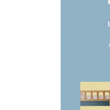
시리즈
브랜
헤리티지월넛
월넛
크림슨
멀바우
리얼 
블랙러버
블랙러버
하모니
화이트러버
매일
오크
오크
퓨어마일드
자작
리얼
아델
아카시아
편백
히노끼
한국
엘린
레드파인
애쉬
애쉬
베이
어반네이처
엘더
킹세타피아
킹세타피아
제작
어썸멜로
오크
커린
컬러원목
까사
블랙러버
매트리스
매트리스
코코
금강송/자작