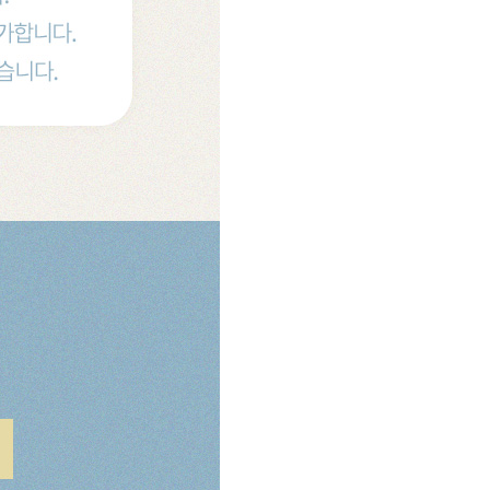
소파
컬러가구
원목 소파
2층침대
가죽 소파
벙커침대
패브릭 소파
침실가구
거실가구
서재가구
주방가구