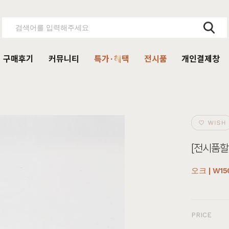
구매후기
커뮤니티
특가·혜택
전시품
개인결제창
주방가구
의자
서재가구
V·미디어·언론보도
DIY 힐링굿침대
HIT
거진
블랙라벨 매트리스
식탁
가죽의자
책상
HIT
[전시품할인
탁 세트
패브릭의자
책상 세트
목수종확인
HIT
타가 선택한 가구
아델
아까시
엘린
레드파인
어반네이처
엘더
린식탁
오크의자
책장
오크 | W15
식탁 세트
월넛의자
책장 세트
장
벤치의자
테이블
PRICE
매장방문 구매 시 최대 
우리집을 소개해주
디자인을 증명하