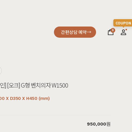
0
간편상담 예약
소파
컬러가구
원목소파
2층침대
] [오크] G형 벤치의자 W1500
가죽소파
벙커침대
어썸멜로
오크
까사
블랙러버
코코
금강송/자작
패브릭소파
침실가구
00 X D350 X H450 (mm)
거실가구
서재가구
950,000
원
할인 혜택
세요
다
차원이 다른 고급스러움, 프리미엄소파
고객을 증명하다
진행중인 이벤트