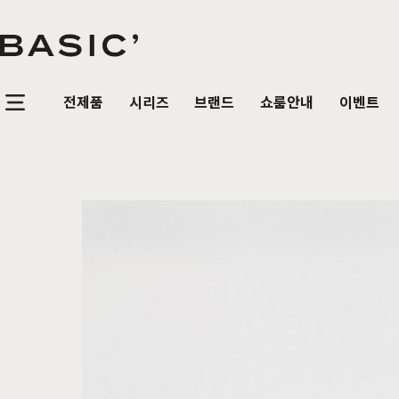
전제품
시리즈
브랜드
쇼룸안내
이벤트
침실가구
거실가구
식탁/
베이직가구 컬렉션
공지사항
SBS 방송출연 기념 할인 이벤트
T
HOT
리얼 스토리
제품문의
가장 사랑받은 TOP 20
매
침대
장롱 세트
거실장
원목
HOT
매트리스
화장대
수납장
원목식
매일매일 맞춤제작
입점 및 제휴문의
화이트도 베이직이지
원
HIT
스
헤리티지월넛
월넛
블랙러버
블랙러버
오크
오크
협탁
스툴
장식장
포세
리얼우드 라인업
구매후기
감성만족 코코시리즈
HIT
서랍장
거울
협탁
포세린
한국에서 만듭니다
위드베이직
레트로 감성 커린
HIT
수납장
전신거울
소파테이블
장식
베이직가구의 역사
이벤트