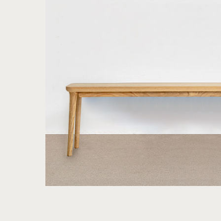
행거
2층침대
수납
제작과정과 배송
크림슨
멀바우
하모니
화이트러버
퓨어마일드
자작
장롱
벙커침대