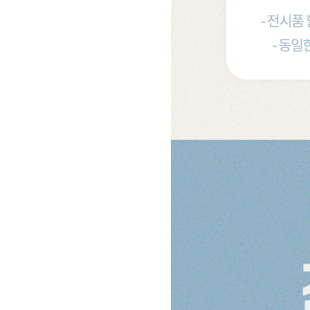
침실가구
거실가구
서재
침대
장롱 세트
거실장
책상
매트리스
화장대
수납장
책상 
협탁
스툴
장식장
책장
서랍장
거울
협탁
책장 
수납장
전신거울
소파테이블
테이
행거
2층침대
장롱
벙커침대