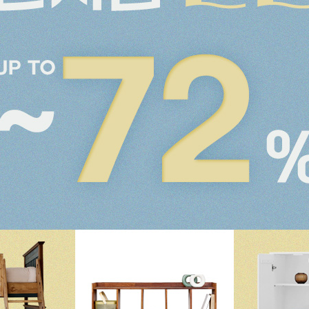
드스토리
커뮤니티
마이쇼핑
스토리
공지사항
로그인
매일 맞춤제작
제품문의
비회원 주문조회
우드 라인업
입점 및 제휴문의
회원가입
에서 만듭니다
구매후기
장바구니
직가구의 역사
위드베이직
주문내역
과정과 배송
이벤트
최근 본 상품
TV·미디어·언론보도
내 쿠폰 조회
매거진
내 게시글 보기