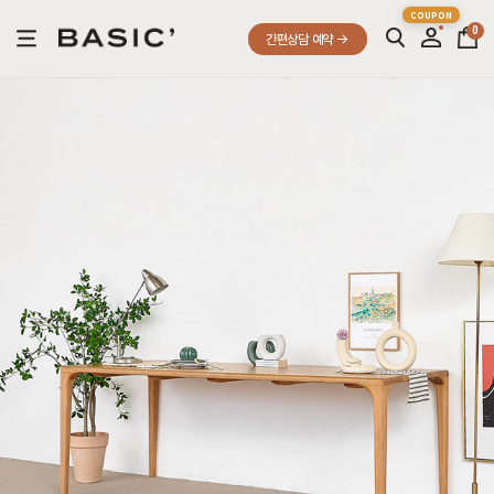
0
간편상담 예약