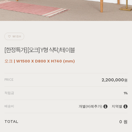
[한정특가] [오크] Y형 식탁/테이블
오크 | W1500 X D800 X H740 (mm)
2,200,000
PRICE
원
적립금
1%
배송비
개별(비례추가)
지역별
TOTAL
0
원