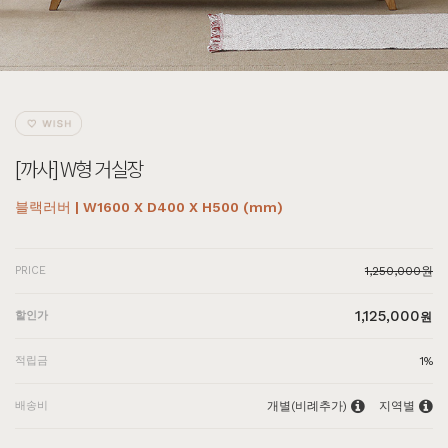
[까사] W형 거실장
블랙러버 | W1600 X D400 X H500 (mm)
PRICE
1,250,000원
1,125,000
할인가
원
적립금
1%
배송비
개별(비례추가)
지역별