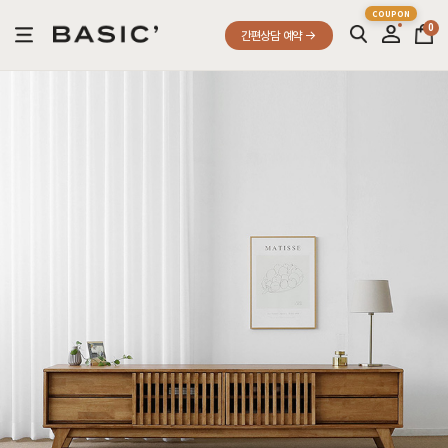
0
간편상담 예약