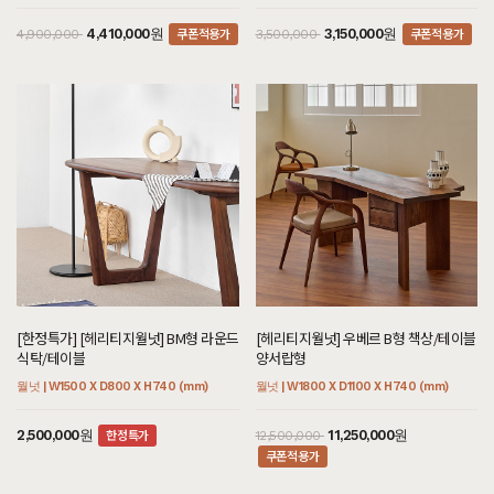
쿠폰적용가
쿠폰적용가
4,410,000원
3,150,000원
4,900,000
3,500,000
[한정특가] [헤리티지월넛] BM형 라운드
[헤리티지월넛] 우베르 B형 책상/테이블
식탁/테이블
양서랍형
월넛 | W1500 X D800 X H740 (mm)
월넛 | W1800 X D1100 X H740 (mm)
한정특가
2,500,000원
11,250,000원
12,500,000
쿠폰적용가