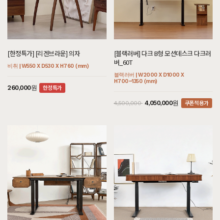
[하모니] BC형 호텔침대 SS/Q/K/SK/E
[크림슨] E형 블랙철재장식장
[헤리티지월넛] L형 원형식탁/테이블 세
[한정특가] [리겐브라운] 의자
[아델] CT형 호텔침대/협탁 세트 Q/K/S
[블랙러버] 다크 DS형 거실장 다크러버
[오크] 끌레르 식탁/테이블 세트
[블랙러버] 다크 B형 모션데스크 다크러
K/LK/CSK/CK/CDK/CLK
트
K/EK/LK/CSK/CK/CDK/CLK
버_60T
멀바우 | W800 X D400 X H1280 (mm)
비취 | W550 X D530 X H760 (mm)
블랙러버 | W2000 X D400 X H440 (mm)
오크 | W2100 X D900 X H750 (mm)
화이트러버 | W1200 X D2150 X H1100
월넛 | W900 X D900 X H750 (mm)
아까시 | W2600 X D2170 X H1200 (mm)
블랙러버 | W2000 X D1000 X
(mm)
H700~1350 (mm)
한정특가
쿠폰적용가
쿠폰적용가
260,000원
2,295,000원
12,480,000원
1,890,000원
2,550,000
2,100,000
쿠폰적용가
7,260,000원
2,970,000원
3,300,000
쿠폰적용가
쿠폰적용가
936,000원
4,050,000원
1,040,000
4,500,000