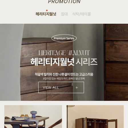
PROMOTION
헤리티지월넛
침대
식탁/테이블
+
VIEW ALL