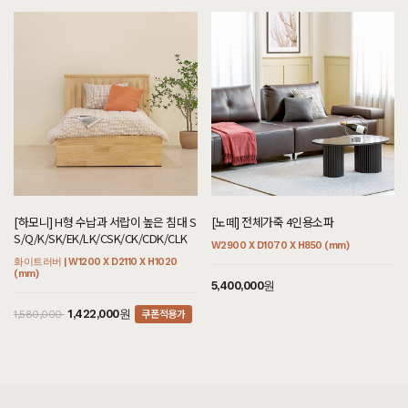
[[한정특가] [헤리티지월넛] 플로렌스 의자 콩고]
7월 25일 서울 마포 황**고객님 설치후기입니다
[[헤리티지월넛] 베룸 식탁/테이블_40T]
7월 25일 서울 마포 황**고객님 설치후기입니다
[[오크] A형 실버철재수납장]
7월 25일 경기 용인 김**고객님 설치후기입니다
[[오크] C형 벽선반]
7월 25일 경기 시흥 김**고객님 설치후기입니다
[[블랙러버] AB형 책장2X4 화이트투톤]
[하모니] H형 수납과 서랍이 높은 침대 S
[노떼] 전체가죽 4인용소파
7월 25일 경기 시흥 김**고객님 설치후기입니다
S/Q/K/SK/EK/LK/CSK/CK/CDK/CLK
W2900 X D1070 X H850 (mm)
화이트러버 | W1200 X D2110 X H1020
[[하모니] AB형 책장2X2 화이트투톤]
(mm)
5,400,000원
7월 25일 경기 시흥 김**고객님 설치후기입니다
쿠폰적용가
1,422,000원
1,580,000
[[블랙러버] 빈티지로얄 A형 침대 서랍형 엔틱브라운
SS/Q/K/SK/EK/LK/CSK/CK/CDK/CLK]
7월 25일 경기 시흥 김**고객님 주문제작 설치후기입니다
[[블랙라벨매트리스] 기획특별한가격 SS/Q/K/SK/EK/LK]
7월 25일 충남 천안 맹**고객님 설치후기입니다