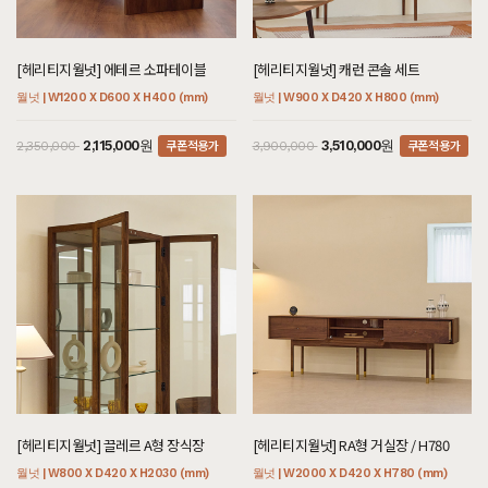
[헤리티지월넛] 에테르 소파테이블
[헤리티지월넛] 캐런 콘솔 세트
월넛 | W1200 X D600 X H400 (mm)
월넛 | W900 X D420 X H800 (mm)
쿠폰적용가
쿠폰적용가
2,115,000원
3,510,000원
2,350,000
3,900,000
[헤리티지월넛] 끌레르 A형 장식장
[헤리티지월넛] RA형 거실장 / H780
월넛 | W800 X D420 X H2030 (mm)
월넛 | W2000 X D420 X H780 (mm)