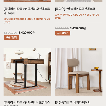
[크림슨] BO형 장식장
[오필리아] 가죽 소파 세트 다크슬레이
[헤리티지월넛] 아르덴 식탁/테이블 세
[헤리티지월넛] J형 렌지대
트그레이
멀바우 | W1000 X D300 X H2100 (mm)
[헤리티지월넛] K형 와인수납장
[블랙러버] 다크 VIP 양서랍 모션데스크
[헤리티지월넛] 빌레르 장롱
[크림슨] A형 슬라이드모션데스크
트_40T
월넛 | W600 X D500 X H1400 (mm)
월넛 | W3150 X D850 X H810 (mm)
다크러버
월넛 | W800 X D450 X H1000 (mm)
월넛 | W1200 X D700 X H2040 (mm)
멀바우 | W1500 X D700 X H750~1400
월넛 | W2800 X D800 X H750 (mm)
쿠폰적용가
3,060,000원
3,400,000
(mm)
블랙러버 | W1800 X D800 X H620~1270
쿠폰적용가
2,655,000원
2,950,000
5,560,000원
(mm)
쿠폰적용가
3,168,000원
14,400,000원
3,520,000
16,000,000
29,600,000원
3,420,000원
3,800,000
쿠폰적용가
3,420,000원
쿠폰적용가
3,800,000
쿠폰적용가
[블랙러버] Q형 거실장
[보트레내츄럴] 가죽 3인용소파 세트 인
[오크] 끌레르 식탁/테이블
[크림슨] CH형 식탁/테이블
디핑크
블랙러버 | W1600 X D380 X H550 (mm)
[블랙러버] 다크 N형 11칸서랍장 다크러
[헤리티지월넛] 헨느 침대 SS/Q/K/SK/
오크 | W2100 X D900 X H750 (mm)
멀바우 | W2100 X D800 X H750 (mm)
애쉬 | W1720 X D1300 X 800 (mm)
버
EK/LK/CSK/CK/CDK/CLK
[블랙러버] 다크 VIP 지문인식 모션데스
[한정특가] [일사] 의자 베이지
쿠폰적용가
477,000원
530,000
블랙러버 | W2400 X D480 X H880 (mm)
월넛 | W1160 X D2050 X H900 (mm)