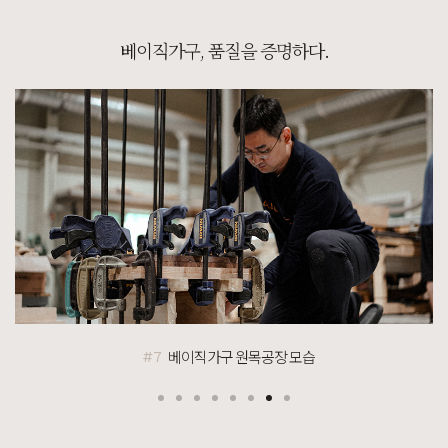
[[블랙러버] U형 침대 SS/Q/K/SK/EK/LK/CSK/CK/CDK/CLK]
베이직가구, 품질을 증명하다.
7월 25일 충남 천안 맹**고객님 설치후기입니다
[[블랙라벨매트리스] VVIP블랙 SS/Q/K/EK/LK/KK]
7월 25일 경기 부천 한**고객님 주문제작 설치후기입니다
[[까사] G형 저상형 힐링굿침대 서랍형 SS/Q/K/SK/EK/LK]
7월 25일 경기 부천 한**고객님 주문제작 설치후기입니다
[[커린] 엘리 A형 5단서랍장 : 제이드그린]
7월 25일 충북 진천 이**고객님 주문제작 설치후기입니다
[[블랙러버] 다크 B형 슬라이드책상 다크러버]
7월 25일 충북 진천 이**고객님 설치후기입니다
[]
포토리뷰 작성 시 참여 고객 전원 100% 스타벅스 아메리카노 1~5잔 기프티콘 증정!
베이직가구 원목공장 모습
#8
[]
[BEST PHOTO REVIEW] 베스트 포토 후기
[[블랙러버] A형 책상_30T]