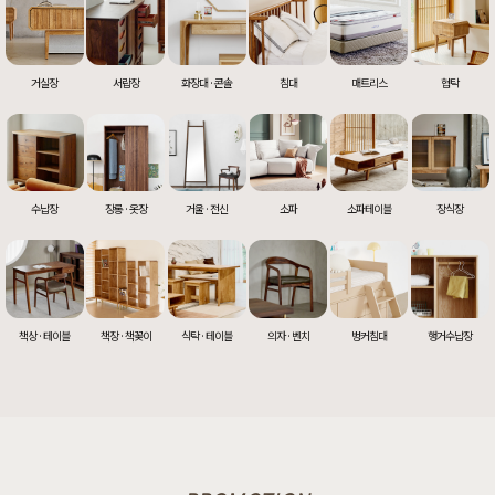
거실장
서랍장
화장대 · 콘솔
침대
매트리스
협탁
수납장
장롱 · 옷장
거울 · 전신
소파
소파테이블
장식장
책상 · 테이블
책장 · 책꽂이
식탁 · 테이블
의자 · 벤치
벙커침대
행거수납장