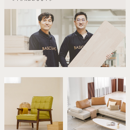
[[블랙러버] AA형 책장4X2]
7월 31일 서울 강남 이**고객님 설치후기입니다
[[헤리티지월넛] G형 콘솔]
7월 30일 서울 영등포 류**고객님 주문제작 설치후기입니다
[[하모니] A형 선반장]
7월 30일 서울 동대문 김**고객님 설치후기입니다
[[헤리티지월넛] 우베르 화장대]
7월 30일 서울 강남 노**고객님 설치후기입니다
[[블랙러버] M형 화장대 세트]
7월 30일 경기 고양 정**고객님 설치후기입니다
[[재이] 전체가죽 3인용소파 풀오일카라멜]
7월 30일 서울 광진 김**고객님 설치후기입니다
[[아델] E형 거실장]
7월 30일 인천 영종 임**고객님 설치후기입니다
[[까사] F형 소파테이블]
7월 29일 서울 강남 김**고객님 주문제작 설치후기입니다