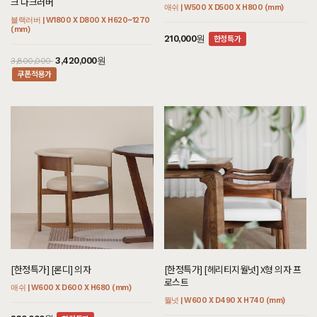
크 다크러버
6,600,000원
2,450,000원
10,000,000원
애쉬 | W500 X D500 X H800 (mm)
블랙러버 | W1800 X D800 X H620~1270
쿠폰적용가
3,560,000원
4,581,000원
(mm)
5,090,000
한정특가
210,000원
3,420,000원
3,800,000
쿠폰적용가
[까사] B형 미니 식탁/테이블
[블랙러버] D형 멀티렌지대
[헤리티지월넛] EZ형 거실장
[하모니] BN형 거실장
블랙러버 | W600 X D600 X H730 (mm)
블랙러버 | W800 X D600 X H1950 (mm)
월넛 | W2000 X D300 X H350 (mm)
화이트러버 | W1200 X D300 X H900
[편백] Z형 2단협탁
[셀레스티얼 럭셔리] CH형 수납장
(mm)
편백 | W500 X D400 X H540 (mm)
로얄티크 | W1000 X D400 X H1600 (mm)
쿠폰적용가
800,000원
2,025,000원
2,250,000
쿠폰적용가
2,295,000원
2,550,000
쿠폰적용가
711,000원
790,000
[한정특가] [론디] 의자
[한정특가] [헤리티지월넛] X형 의자 프
쿠폰적용가
522,000원
8,820,000원
580,000
9,800,000
로스트
쿠폰적용가
애쉬 | W600 X D600 X H680 (mm)
월넛 | W600 X D490 X H740 (mm)