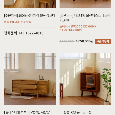
8월 4일 전남 여수 전**고객님 설치후기입니다
[[한정특가] [윌라] 세라믹소파테이블]
[주문제작] 100% 국내제작 원목 싱크대
[블랙러버] 다크 B형 모션데스크 다크러
6월 19일 서울 서초 김**고객님 설치후기입니다
버_60T
원목 | 1:1 맞춤 주문제작
블랙러버 | W2000 X D1000 X
[[한정특가] [윌라] 세라믹소파테이블]
H700~1350 (mm)
전화문의 Tel. 1522-4015
5월 26일 경기 하남 박**고객님 설치후기입니다
쿠폰적용가
4,050,000원
4,500,000
[[한정특가] [바론] 패브릭 1인용소파/스툴 세트]
8월 3일 경기 시흥 정**고객님 설치후기입니다
[[블랙러버] J형 책상/테이블]
8월 3일 서울 강남 이**고객님 설치후기입니다
[[블랙러버] CI형 책장 수납형]
8월 3일 서울 강남 이**고객님 설치후기입니다
[[블랙러버] W형 장식장]
8월 3일 서울 강남 이**고객님 주문제작 설치후기입니다
[[헤리티지월넛] AO형 의자 프로스트]
8월 3일 경기 김포 조**고객님 설치후기입니다
[셀레스티얼 럭셔리] V형 9칸서랍장
[크림슨] C형 유리코너장