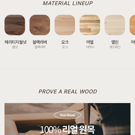
MATERIAL LINEUP
헤리티지월넛
블랙러버
오크
아델
엘린
어
월넛
블랙러버
오크
아까시
레드파인
PROVE A REAL WOOD