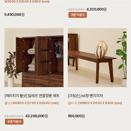
W3000 X D1000 X H900 (mm)
7월 25일 경기 안산 이**고객님 주문제작 설치후기입니다
4,320,000원
4,800,000
[[블랙라벨매트리스] 기획특별한가격 SS/Q/K/SK/EK/LK]
5,450,000원
쿠폰적용가
7월 25일 경기 용인 송**고객님 설치후기입니다
[[셀레스티얼 럭셔리] BE형 침대 SS/Q]
7월 25일 경기 용인 송**고객님 설치후기입니다
[[헤리티지월넛] 빌레르 와이드수납장]
7월 25일 서울 종로 김**고객님 설치후기입니다
[[블랙러버] H형 2단협탁]
7월 25일 경기 용인 서**고객님 설치후기입니다
[[블랙러버] E형 장식장]
7월 25일 경기 용인 서**고객님 주문제작 설치후기입니다
[헤리티지월넛] 빌레르 연결장롱 세트
[크림슨] AA형 벤치의자
[[한정특가] [헤리티지월넛] 플로렌스 의자 프로스트]
월넛 | W3600 X D700 X H2040 (mm)
멀바우 | W1800 X D400 X H430 (mm)
7월 25일 서울 마포 황**고객님 설치후기입니다
43,200,000원
950,000원
[[한정특가] [헤리티지월넛] 플로렌스 의자 버본]
48,000,000
7월 25일 서울 마포 황**고객님 설치후기입니다
쿠폰적용가