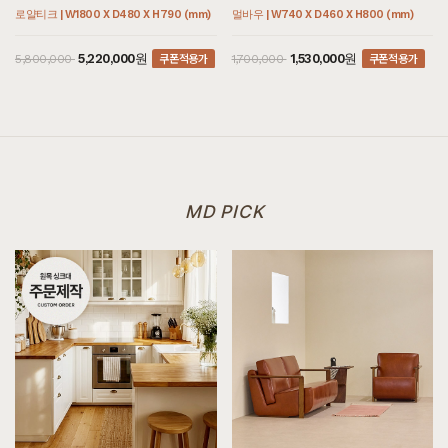
[[헤리티지월넛] AO형 의자 폰]
로얄티크 | W1800 X D480 X H790 (mm)
멀바우 | W740 X D460 X H800 (mm)
8월 3일 경기 김포 조**고객님 설치후기입니다
쿠폰적용가
쿠폰적용가
5,220,000원
1,530,000원
5,800,000
1,700,000
[[헤리티지월넛] C형 전신거울]
8월 3일 경기 김포 조**고객님 설치후기입니다
[[까사] L형 수납장]
8월 3일 서울 강남 정**고객님 주문제작 설치후기입니다
[[블랙러버] BA형 장식장]
8월 3일 서울 동작 김**고객님 주문제작 설치후기입니다
MD PICK
[[커린] 리움 C형 책상/테이블 : 플라워블루]
8월 3일 서울 동작 김**고객님 주문제작 설치후기입니다
[[까사] P형 책상/테이블]
8월 3일 제주 오도길 김**고객님 설치후기입니다
[[까사] F형 2단협탁]
8월 1일 제주 서귀포 이**고객님 설치후기입니다
[[블랙러버] ER형 거실장]
8월 1일 제주 서귀포 이**고객님 설치후기입니다