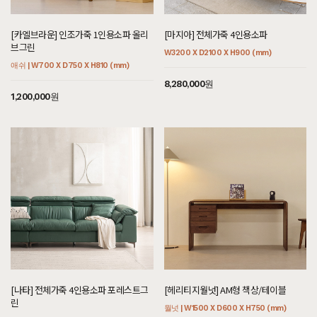
[[크림슨] A형 7단지류함]
[카엘브라운] 인조가죽 1인용소파 올리
[마지아] 전체가죽 4인용소파
7월 29일 서울 마포 변**고객님 주문제작 설치후기입니다
브그린
W3200 X D2100 X H900 (mm)
[[블랙러버] 다크 N형 5단서랍장 다크러버]
애쉬 | W700 X D750 X H810 (mm)
7월 29일 서울 서대문 신**고객님 설치후기입니다
8,280,000원
1,200,000원
[[블랙러버] B형 장롱]
7월 25일 경기 고양 신**고객님 설치후기입니다
[[블랙러버] A형 슬라이딩장롱_30T]
7월 25일 경기 고양 신**고객님 설치후기입니다
[[위니] 가죽 1인용소파 썬더]
7월 25일 경기 안산 이**고객님 주문제작 설치후기입니다
[[헤리티지월넛] 에테르 의자 콩고]
7월 25일 경기 안산 이**고객님 설치후기입니다
[[헤리티지월넛] 에테르 의자 썬더]
7월 25일 경기 안산 이**고객님 설치후기입니다
[나타] 전체가죽 4인용소파 포레스트그
[헤리티지월넛] AM형 책상/테이블
린
월넛 | W1500 X D600 X H750 (mm)
[[편백] D형 장롱]