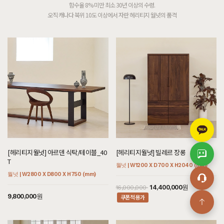
함수율 8% 미만 최소 30년 이상의 수령.
오직 캐나다 북위 10도 이상에서 자란 헤리티지 월넛의 품격
[헤리티지월넛] 아르덴 식탁/테이블_40
[헤리티지월넛] 빌레르 장롱
T
월넛 | W1200 X D700 X H2040 (mm)
월넛 | W2800 X D800 X H750 (mm)
14,400,000원
16,000,000
9,800,000원
쿠폰적용가