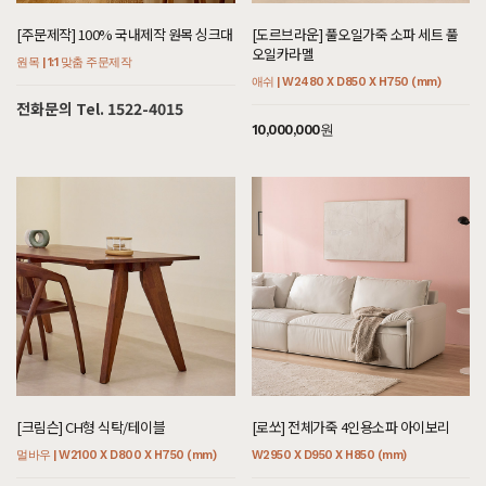
[[어썸멜로] M형 슬라이드거실장 마호가니컬러]
[주문제작] 100% 국내제작 원목 싱크대
[도르브라운] 풀오일가죽 소파 세트 풀
8월 1일 제주 서귀포 이**고객님 주문제작 설치후기입니다
오일카라멜
원목 | 1:1 맞춤 주문제작
애쉬 | W2480 X D850 X H750 (mm)
[[애쉬내츄럴] A형 원형식탁/테이블]
전화문의 Tel. 1522-4015
8월 1일 인천 영종 김**고객님 설치후기입니다
10,000,000원
[[하모니] M형 라운드형 소파테이블]
8월 1일 서울 관악 우**고객님 설치후기입니다
[[헤리티지월넛] 끌레르 거실장]
8월 1일 경기 과천 엄**고객님 설치후기입니다
[[도르브라운] 풀오일가죽 3인용소파 풀오일머드]
8월 1일 경기 과천 엄**고객님 설치후기입니다
[[헤리티지월넛] 끌레르 식탁/테이블]
8월 1일 경기 과천 엄**고객님 설치후기입니다
[[블랙러버] AY형 장식장]
8월 1일 인천 남동 추**고객님 설치후기입니다
[크림슨] CH형 식탁/테이블
[로쏘] 전체가죽 4인용소파 아이보리
멀바우 | W2100 X D800 X H750 (mm)
W2950 X D950 X H850 (mm)
[[편백] B형 저상형침대 SS/Q/K/SK/EK/LK/CSK/CK/CDK/CLK]