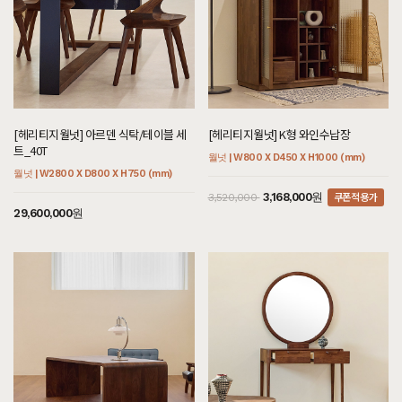
[헤리티지월넛] 아르덴 식탁/테이블 세
[헤리티지월넛] K형 와인수납장
트_40T
월넛 | W800 X D450 X H1000 (mm)
월넛 | W2800 X D800 X H750 (mm)
쿠폰적용가
3,168,000원
3,520,000
29,600,000원