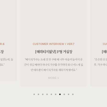
[[커린] 엘리 A형 5단서랍장 : 제이드그린]
7월 25일 충북 진천 이**고객님 주문제작 설치후기입니다
[[블랙러버] 다크 B형 슬라이드책상 다크러버]
7월 25일 충북 진천 이**고객님 설치후기입니다
[]
포토리뷰 작성 시 참여 고객 전원 100% 스타벅스 아메리카노 1~5잔 기프티콘 증정!
[]
R.7
CUSTOMER INTERVIEW I VER.8
CU
[BEST PHOTO REVIEW] 베스트 포토 후기
장
[헤리티지월넛] 헨느 조명장식장
[헤리
[[블랙러버] A형 책상_30T]
에 들어서 공
"은은한 조명과 월넛의 결을 들인 순간부터 변화된 하루하
"햇살 가득한
8월 7일 서울 강서 박**고객님 설치후기입니다
니 어느새 집
루. 가구 하나가 삶의 루틴을 바꾸고, 마음가짐까지 정돈해
는 안정감이
어요."
줄 수 있더라고요."
[[오크] AV형 의자 카키]
8월 7일 서울 강서 박**고객님 주문제작 설치후기입니다
MORE +
[[헤리티지월넛] A형 옷걸이]
8월 6일 경기 화성 이**고객님 설치후기입니다
[[헤리티지월넛] 에테르 타원식탁/테이블_40T]
8월 6일 경기 화성 이**고객님 설치후기입니다