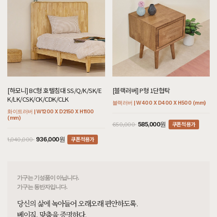
[[한정특가] [헤리티지월넛] X형 의자 우드]
7월 31일 서울 서초 김**고객님 설치후기입니다
[[블랙러버] 다크 V2형 책장 다크러버]
7월 31일 서울 서초 김**고객님 설치후기입니다
[[블랙러버] 다크 V1형 책장 다크러버]
7월 31일 서울 서초 김**고객님 설치후기입니다
[[헤리티지월넛] A형 책상/테이블 세트]
[하모니] BC형 호텔침대 SS/Q/K/SK/E
[블랙러버] P형 1단협탁
7월 31일 서울 서초 김**고객님 주문제작 설치후기입니다
K/LK/CSK/CK/CDK/CLK
블랙러버 | W400 X D400 X H500 (mm)
화이트러버 | W1200 X D2150 X H1100
[[한정특가] [오크] V형 의자 카푸치노]
(mm)
7월 31일 경기 구리 장**고객님 설치후기입니다
쿠폰적용가
585,000원
650,000
쿠폰적용가
936,000원
1,040,000
[[하모니] A형 책상/테이블]
7월 31일 경기 구리 장**고객님 설치후기입니다
[[오크] B형 원형식탁/테이블 : 화이트오크]
7월 31일 서울 강남 김**고객님 설치후기입니다
가구는 기성품이 아닙니다.
가구는 동반자입니다.
[[블랙러버] AA형 책장2X2]
당신의 삶에 녹아들어 오래오래 편안하도록.
7월 31일 서울 강남 이**고객님 설치후기입니다
베이직, 맞춤을 증명하다.