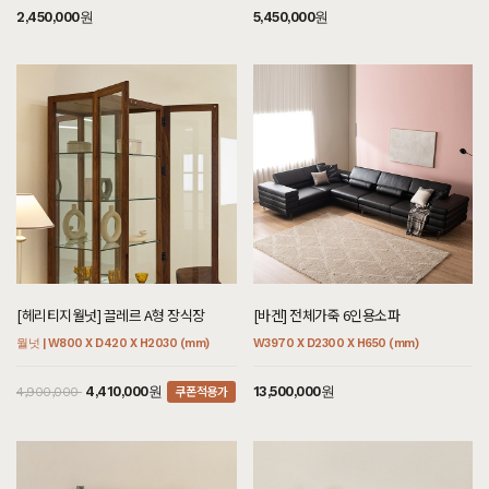
7월 31일 인천 계양 박**고객님 설치후기입니다
2,450,000원
5,450,000원
[[블랙러버] 버킷박스]
7월 31일 경기 남양주 권**고객님 설치후기입니다
[[블랙러버] 엄청 튼튼한 책장4X2_30T]
7월 31일 경기 남양주 권**고객님 설치후기입니다
[[블랙러버] M형 라운드형 소파테이블]
7월 31일 경기 남양주 권**고객님 설치후기입니다
[[블랙러버] F형 장식장]
7월 31일 경기 남양주 권**고객님 설치후기입니다
[[블랙러버] BY형 수납장]
[헤리티지월넛] 끌레르 A형 장식장
[바겐] 전체가죽 6인용소파
7월 31일 경기 남양주 권**고객님 설치후기입니다
월넛 | W800 X D420 X H2030 (mm)
W3970 X D2300 X H650 (mm)
[[블랙러버] A형 V책꽂이의자_30T]
7월 31일 경기 남양주 권**고객님 설치후기입니다
쿠폰적용가
4,410,000원
13,500,000원
4,900,000
[[블랙러버] D형 V원형식탁/테이블_30T]
7월 31일 경기 남양주 권**고객님 설치후기입니다