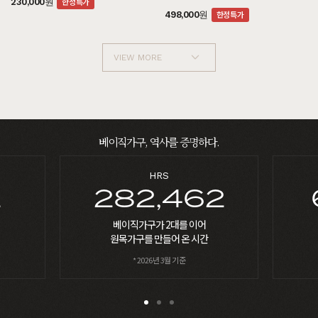
한정특가
230,000원
한정특가
498,000원
VIEW MORE
베이직가구, 역사를 증명하다.
PERSON
2
622,198
베이직 가구를 선택하신
현명한 고객들
* 2026년 3월 기준