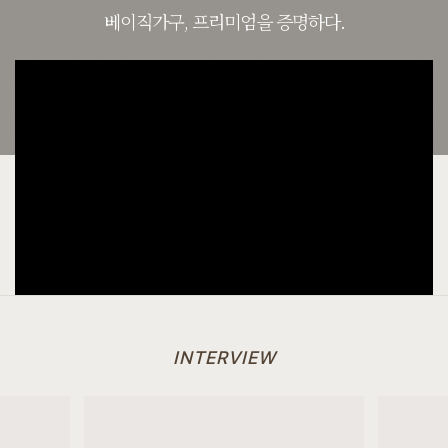
베이직가구, 프리미엄을 증명하다.
INTERVIEW
[[까사] G형 저상형 힐링굿침대 서랍형 SS/Q/K/SK/EK/LK]
7월 25일 경기 부천 한**고객님 주문제작 설치후기입니다