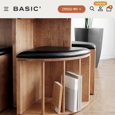
0
간편상담 예약