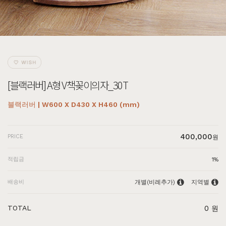
[블랙러버] A형 V책꽂이의자_30T
블랙러버 | W600 X D430 X H460 (mm)
400,000
PRICE
원
적립금
1%
배송비
개별(비례추가)
지역별
TOTAL
0
원