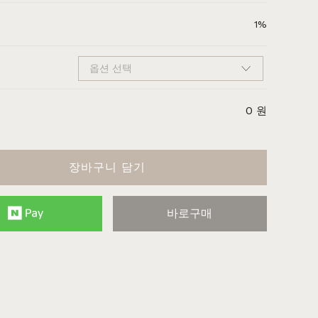
주방가구
커린
컬러원목
매트리스
국내제작
셀레스티얼
티크
1%
0
원
장바구니 담기
바로구매