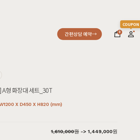
0
간편상담 예약
소파
컬러가구
원목소파
2층침대
 A형 화장대 세트_30T
가죽소파
벙커침대
어썸멜로
오크
까사
블랙러버
코코
금강송/자작
패브릭소파
침실가구
1200 X D450 X H820 (mm)
거실가구
서재가구
1,610,000
원
->
1,449,000
원
할인 혜택
세요
다
차원이 다른 고급스러움, 프리미엄소파
고객을 증명하다
진행중인 이벤트