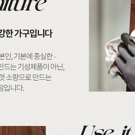
드스토리
커뮤니티
마이쇼핑
스토리
공지사항
로그인
매일 맞춤제작
제품문의
비회원 주문조회
우드 라인업
입점 및 제휴문의
회원가입
에서 만듭니다
구매후기
장바구니
직가구의 역사
위드베이직
주문내역
과정과 배송
이벤트
최근 본 상품
TV·미디어·언론보도
내 쿠폰 조회
매거진
내 게시글 보기