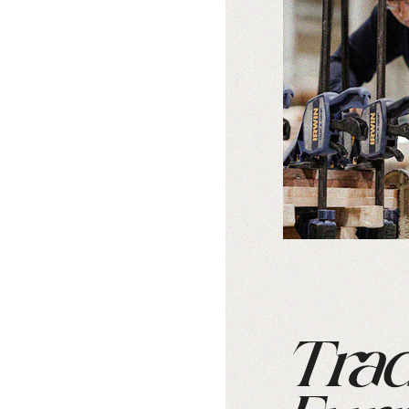
침실가구
거실가구
서재
침대
장롱 세트
거실장
책상
매트리스
화장대
수납장
책상 
협탁
스툴
장식장
책장
서랍장
거울
협탁
책장 
수납장
전신거울
소파테이블
테이
행거
2층침대
장롱
벙커침대