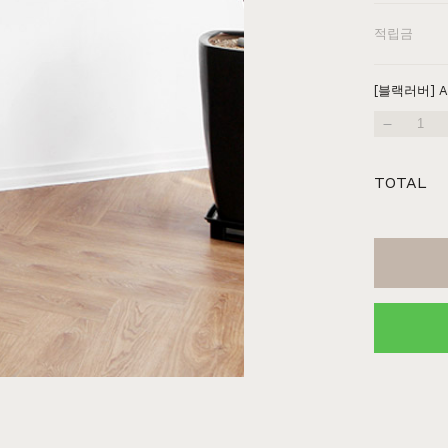
장
원목의자
편백
히노끼
애쉬
애쉬
킹세타피아
킹세타피아
적립금
[블랙러버] 
TOTAL