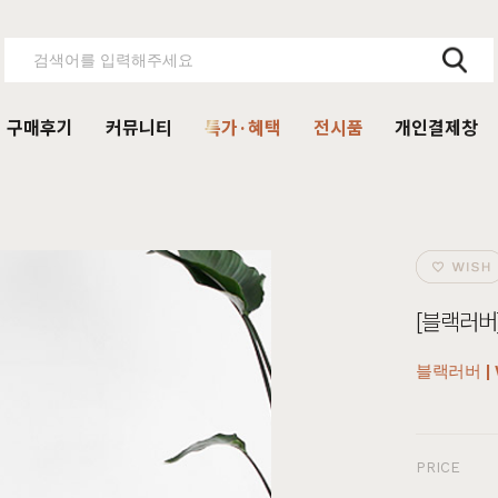
구매후기
커뮤니티
특가·혜택
전시품
개인결제창
주방가구
의자
서재가구
V·미디어·언론보도
DIY 힐링굿침대
HIT
거진
블랙라벨 매트리스
식탁
가죽의자
책상
HIT
[블랙러버]
탁 세트
패브릭의자
책상 세트
목수종확인
HIT
타가 선택한 가구
아델
아까시
엘린
레드파인
어반네이처
엘더
린식탁
오크의자
책장
블랙러버 | W
식탁 세트
월넛의자
책장 세트
장
벤치의자
테이블
PRICE
매장방문 구매 시 최대 
우리집을 소개해주
디자인을 증명하