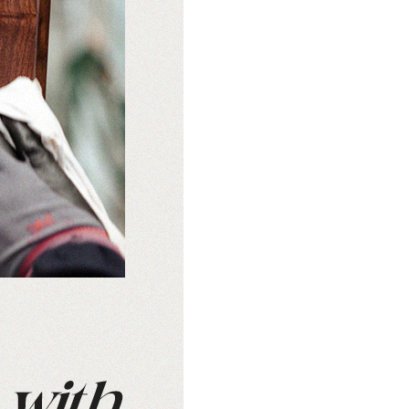
쇼룸안내
고객센터
1522-4015
인천광역시 계양구
아나지로85번길 9 베이직
am10:00 - pm20:00
가구 (효성동 549) 북인천
월요일 ~ 일요일 365일 연중
여중 앞
무휴
연중무휴
am10:00 - pm20:00
MORE +
카카오톡
입금정보
네이버톡톡
신한 100-036-371648
(주)베이직컴퍼니