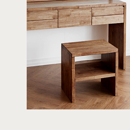
행거
2층침대
수납
제작과정과 배송
크림슨
멀바우
하모니
화이트러버
퓨어마일드
자작
장롱
벙커침대