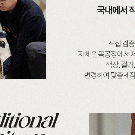
가구
식탁/주방가구
의자
원목식탁
가죽의자
세트
원목식탁 세트
패브릭의자
포세린식탁
오크의자
세트
포세린식탁 세트
월넛의자
블
장식장
벤치의자
수납장
원목의자