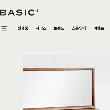
전제품
시리즈
브랜드
쇼룸안내
이벤트
침실가구
거실가구
식탁/
베이직가구 컬렉션
공지사항
SBS 방송출연 기념 할인 이벤트
T
HOT
리얼 스토리
제품문의
가장 사랑받은 TOP 20
매
침대
장롱 세트
거실장
원목
HOT
매트리스
화장대
수납장
원목식
매일매일 맞춤제작
입점 및 제휴문의
화이트도 베이직이지
원
HIT
스
헤리티지월넛
월넛
블랙러버
블랙러버
오크
오크
협탁
스툴
장식장
포세
리얼우드 라인업
구매후기
감성만족 코코시리즈
HIT
서랍장
거울
협탁
포세린
한국에서 만듭니다
위드베이직
레트로 감성 커린
HIT
수납장
전신거울
소파테이블
장식
베이직가구의 역사
이벤트