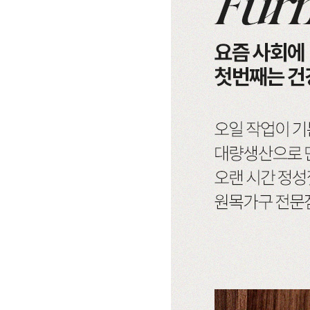
시리즈
브랜
헤리티지월넛
월넛
크림슨
멀바우
리얼 
블랙러버
블랙러버
하모니
화이트러버
매일
오크
오크
퓨어마일드
자작
리얼
아델
아카시아
편백
히노끼
한국
엘린
레드파인
애쉬
애쉬
베이
어반네이처
엘더
킹세타피아
킹세타피아
제작
어썸멜로
오크
커린
컬러원목
까사
블랙러버
매트리스
매트리스
코코
금강송/자작