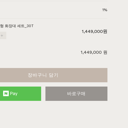
주방가구
커린
컬러원목
매트리스
국내제작
셀레스티얼
티크
1%
A형 화장대 세트_30T
1,449,000
원
1,449,000
원
장바구니 담기
바로구매