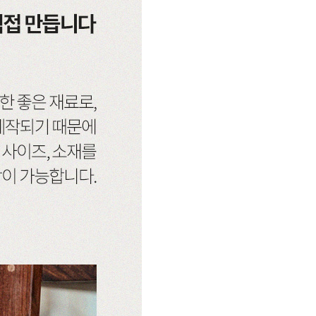
소파
컬러가구
원목 소파
2층침대
가죽 소파
벙커침대
패브릭 소파
침실가구
거실가구
서재가구
주방가구