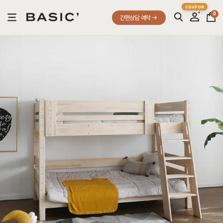
0
간편상담 예약