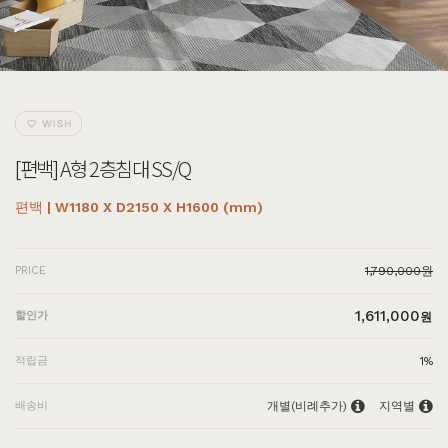
[편백] A형 2층침대 SS/Q
편백 | W1180 X D2150 X H1600 (mm)
PRICE
1,790,000원
1,611,000
할인가
원
적립금
1%
배송비
개별(비례추가)
지역별