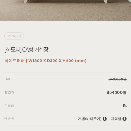
[하모니] CA형 거실장
화이트러버 | W1800 X D300 X H400 (mm)
PRICE
949,000원
854,100
할인가
원
적립금
1%
배송비
개별(비례추가)
지역별