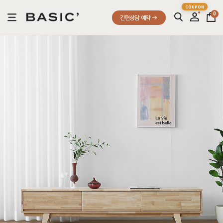
0
간편상담 예약