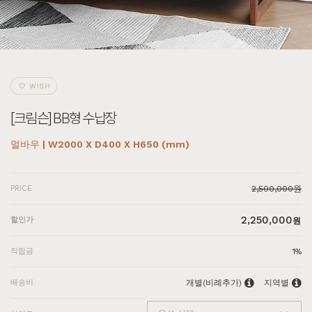
[크림슨] BB형 수납장
멀바우 | W2000 X D400 X H650 (mm)
PRICE
2,500,000원
2,250,000
할인가
원
적립금
1%
배송비
개별(비례추가)
지역별