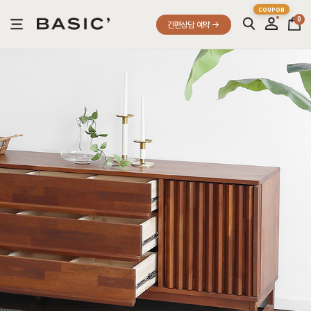
0
간편상담 예약