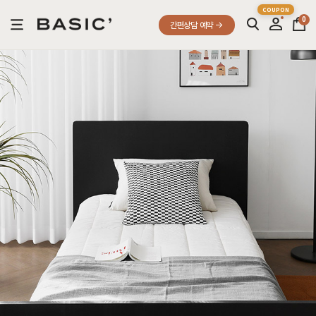
0
간편상담 예약