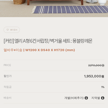
[커린] 엘리 A형 6칸서랍장/벽거울 세트 : 몽블랑레몬
멀바우+미송 | W1200 X D540 X H1720 (mm)
PRICE
2,170,000원
1,953,000
할인가
원
적립금
1%
배송비
개별(비례추가)
지역별