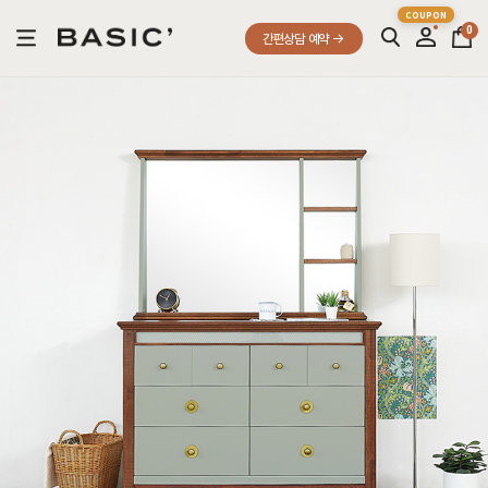
0
간편상담 예약