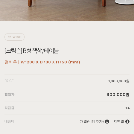
[크림슨] B형 책상/테이블
멀바우 | W1200 X D700 X H750 (mm)
PRICE
1,000,000원
900,000
할인가
원
적립금
1%
배송비
개별(비례추가)
지역별