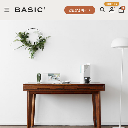
0
간편상담 예약