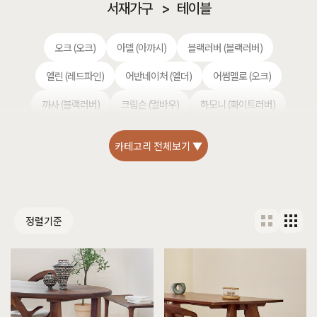
서재가구
>
테이블
오크 (오크)
아델 (아까시)
블랙러버 (블랙러버)
엘린 (레드파인)
어반네이처 (엘더)
어썸멜로 (오크)
까사 (블랙러버)
크림슨 (멀바우)
하모니 (화이트러버)
헤리티지월넛 (월넛)
편백 (히노끼)
킹세타피아 (킹세타피아)
카테고리 전체보기 ▼
애쉬 (애쉬)
셀레스티얼 럭셔리 (티크)
정렬기준