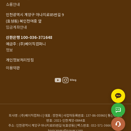
쇼룸안내
인천광역시 계양구 아나지로85번길 9
(효성동) 북인천여중 앞
입금계좌안내
신한은행 100-036-371648
예금주 : (주)베이직컴퍼니
정보
개인정보처리방침
이용약관
회사명 : (주)베이직컴퍼니 | 대표 : 정현옥 | 사업자등록번호 : 137-86-05960 | 통신판매업
번호 : 2021-인천계양-0844호
주소 : 인천광역시 계양구 아나지로85번길 9(효성동) | 팩스번호 : 032-571-3666 | 이메일 :
basicgagu@naver.com