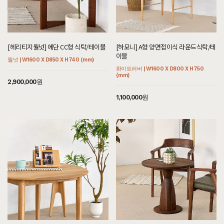
[헤리티지월넛] 에단 CC형 식탁/테이블
[하모니] A형 양면접이식 라운드식탁/테
이블
월넛 | W1600 X D850 X H740 (mm)
화이트러버 | W1600 X D800 X H750
(mm)
2,900,000원
1,100,000원