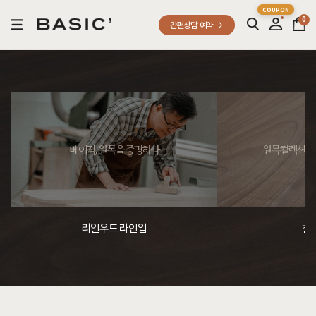
0
간편상담 예약
베이직, 원목을 증명하다
원목컬렉션, 
리얼우드 라인업
컬