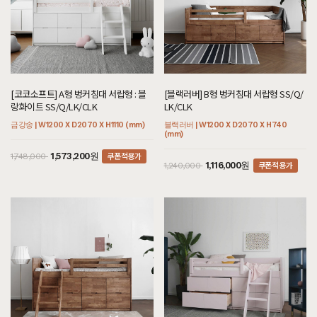
[코코소프트] A형 벙커침대 서랍형 : 블
[블랙러버] B형 벙커침대 서랍형 SS/Q/
랑화이트 SS/Q/LK/CLK
LK/CLK
금강송 | W1200 X D2070 X H1110 (mm)
블랙러버 | W1200 X D2070 X H740
(mm)
쿠폰적용가
1,573,200원
1,748,000
쿠폰적용가
1,116,000원
1,240,000