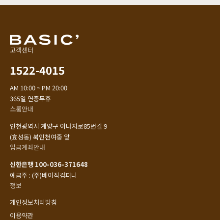
고객센터
1522-4015
AM 10:00 ~ PM 20:00
365일 연중무휴
쇼룸안내
인천광역시 계양구 아나지로85번길 9
(효성동) 북인천여중 앞
입금계좌안내
신한은행 100-036-371648
예금주 : (주)베이직컴퍼니
정보
개인정보처리방침
이용약관