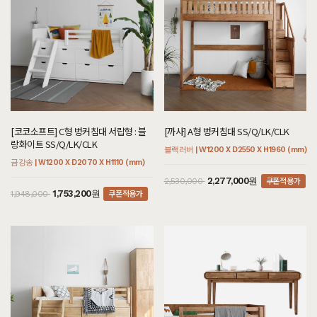
[코코소프트] C형 벙커침대 서랍형 : 블
[까사] A형 벙커침대 SS/Q/LK/CLK
랑화이트 SS/Q/LK/CLK
블랙러버 | W1200 X D2550 X H1960 (mm)
금강송 | W1200 X D2070 X H1110 (mm)
쿠폰적용가
2,277,000원
2,530,000
쿠폰적용가
1,753,200원
1,948,000