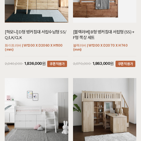
[하모니] D형 벙커침대 서랍수납형 SS/
[블랙러버] B형 벙커침대 서랍형 (SS) +
Q/LK/CLK
F형 책상 세트
화이트러버 | W1200 X D2060 X H1100
블랙러버 | W1200 X D2070 X H740
(mm)
(mm)
쿠폰적용가
쿠폰적용가
1,836,000원
1,863,000원
2,040,000
2,070,000