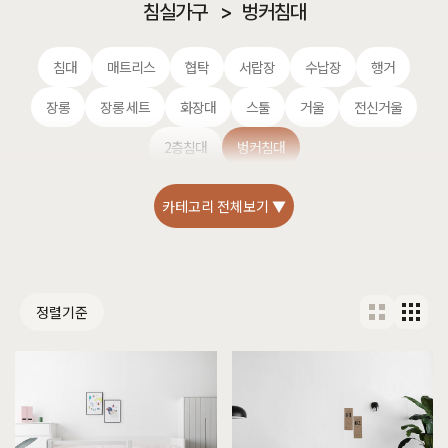
침실가구
>
벙커침대
침대
매트리스
협탁
서랍장
수납장
행거
장롱
장롱 세트
화장대
스툴
거울
전신거울
2층침대
벙커침대
카테고리 전체보기 ▼
정렬기준