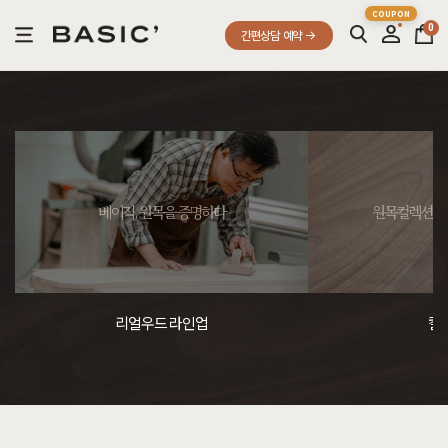
0
간편상담 예약
베이직, 원목을 증명하다
원목컬렉션, 
리얼우드 라인업
컬