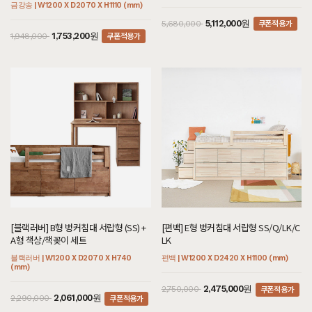
금강송 | W1200 X D2070 X H1110 (mm)
쿠폰적용가
5,112,000원
5,680,000
쿠폰적용가
1,753,200원
1,948,000
[블랙러버] B형 벙커침대 서랍형 (SS) +
[편백] E형 벙커침대 서랍형 SS/Q/LK/C
A형 책상/책꽂이 세트
LK
블랙러버 | W1200 X D2070 X H740
편백 | W1200 X D2420 X H1100 (mm)
(mm)
쿠폰적용가
2,475,000원
2,750,000
쿠폰적용가
2,061,000원
2,290,000