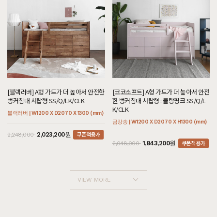
[블랙러버] A형 가드가 더 높아서 안전한
[코코소프트] A형 가드가 더 높아서 안전
벙커침대 서랍형 SS/Q/LK/CLK
한 벙커침대 서랍형 : 블랑핑크 SS/Q/L
K/CLK
블랙러버 | W1200 X D2070 X 1300 (mm)
금강송 | W1200 X D2070 X H1300 (mm)
쿠폰적용가
2,023,200원
2,248,000
쿠폰적용가
1,843,200원
2,048,000
VIEW MORE