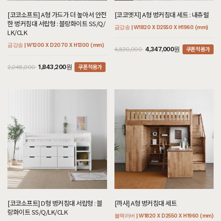
[코코소프트] A형 가드가 더 높아서 안전
[코코엣지] A형 벙커침대 세트 : 내츄럴
한 벙커침대 서랍형 : 블랑화이트 SS/Q/
금강송 | W1820 X D2550 X H1960 (mm)
LK/CLK
금강송 | W1200 X D2070 X H1300 (mm)
쿠폰적용가
4,347,000원
4,830,000
쿠폰적용가
1,843,200원
2,048,000
[코코소프트] D형 벙커침대 서랍형 : 블
[까사] A형 벙커침대 세트
랑화이트 SS/Q/LK/CLK
블랙러버 | W1820 X D2550 X H1960 (mm)