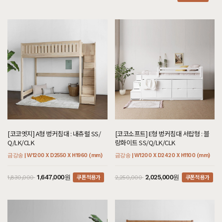
[코코엣지] A형 벙커침대 : 내츄럴 SS/
[코코소프트] E형 벙커침대 서랍형 : 블
Q/LK/CLK
랑화이트 SS/Q/LK/CLK
금강송 | W1200 X D2550 X H1960 (mm)
금강송 | W1200 X D2420 X H1100 (mm)
쿠폰적용가
쿠폰적용가
1,647,000원
2,025,000원
1,830,000
2,250,000