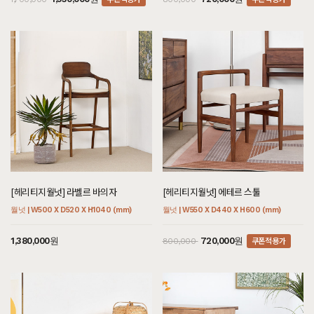
[헤리티지월넛] 라벨르 바의자
[헤리티지월넛] 에테르 스툴
월넛 | W500 X D520 X H1040 (mm)
월넛 | W550 X D440 X H600 (mm)
쿠폰적용가
1,380,000원
720,000원
800,000