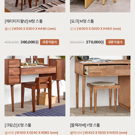
[헤리티지월넛] M형 스툴
[오크] M형 스툴
월넛 | W300 X D300 X H460 (mm)
오크 | W300 X D300 X H460 (mm)
쿠폰적용가
쿠폰적용가
360,000원
270,000원
400,000
300,000
[크림슨] E형 스툴
[블랙러버] Y형 스툴
멀바우 | W430 X D340 X H580 (mm)
블랙러버 | W420 X D320 X H420 (mm)