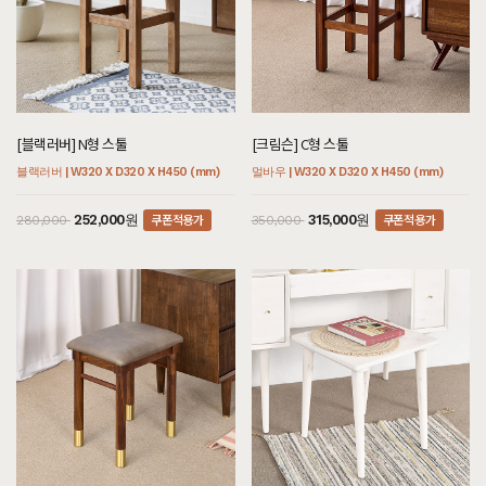
[블랙러버] N형 스툴
[크림슨] C형 스툴
블랙러버 | W320 X D320 X H450 (mm)
멀바우 | W320 X D320 X H450 (mm)
쿠폰적용가
쿠폰적용가
252,000원
315,000원
280,000
350,000