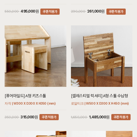
쿠폰적용가
쿠폰적용가
495,000원
261,000원
550,000
290,000
[퓨어마일드] A형 키즈스툴
[셀레스티얼 럭셔리] A형 스툴 수납형
자작 | W300 X D300 X H350 (mm)
로얄티크 | W500 X D300 X H450 (mm)
쿠폰적용가
쿠폰적용가
315,000원
1,485,000원
350,000
1,650,000