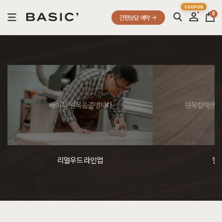
0
간편상담 예약
베이직, 원목을 증명하다
원목컬렉션, 
리얼우드 라인업
컬