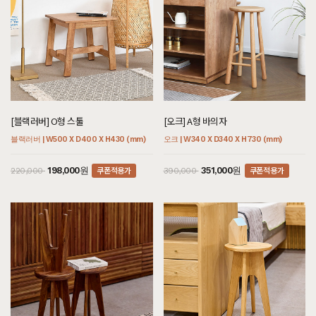
[블랙러버] O형 스툴
[오크] A형 바의자
블랙러버 | W500 X D400 X H430 (mm)
오크 | W340 X D340 X H730 (mm)
쿠폰적용가
쿠폰적용가
198,000원
351,000원
220,000
390,000