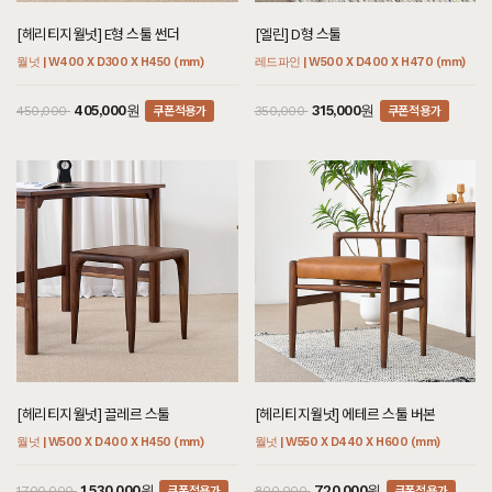
[헤리티지월넛] E형 스툴 썬더
[엘린] D형 스툴
월넛 | W400 X D300 X H450 (mm)
레드파인 | W500 X D400 X H470 (mm)
쿠폰적용가
쿠폰적용가
405,000원
315,000원
450,000
350,000
[헤리티지월넛] 끌레르 스툴
[헤리티지월넛] 에테르 스툴 버본
월넛 | W500 X D400 X H450 (mm)
월넛 | W550 X D440 X H600 (mm)
쿠폰적용가
쿠폰적용가
1,530,000원
720,000원
1,700,000
800,000