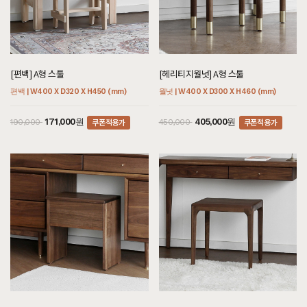
[편백] A형 스툴
[헤리티지월넛] A형 스툴
편백 | W400 X D320 X H450 (mm)
월넛 | W400 X D300 X H460 (mm)
쿠폰적용가
쿠폰적용가
171,000원
405,000원
190,000
450,000