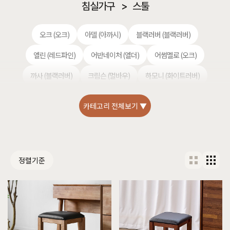
침실가구
>
스툴
오크 (오크)
아델 (아까시)
블랙러버 (블랙러버)
엘린 (레드파인)
어반네이처 (엘더)
어썸멜로 (오크)
까사 (블랙러버)
크림슨 (멀바우)
하모니 (화이트러버)
헤리티지월넛 (월넛)
퓨어마일드 (자작)
편백 (히노끼)
카테고리 전체보기 ▼
셀레스티얼 럭셔리 (티크)
정렬기준