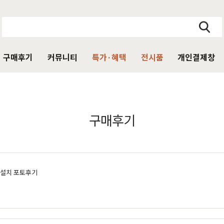
구매후기
커뮤니티
특가·혜택
전시품
개인결제창
주방가구
의자
서재가구
V·미디어·언론보도
DIY 힐링굿침대
HIT
구매후기
거진
블랙라벨 매트리스
식탁
가죽의자
책상
HIT
탁 세트
패브릭의자
책상 세트
목수종확인
HIT
타가 선택한 가구
아델
아까시
엘린
레드파인
어반네이처
엘더
린식탁
오크의자
책장
배송설치 포토후기
식탁 세트
월넛의자
책장 세트
장
벤치의자
테이블
매장방문 구매 시 최대 
우리집을 소개해주
디자인을 증명하