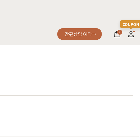
0
간편상담 예약
소파
컬러가구
원목소파
2층침대
가죽소파
벙커침대
어썸멜로
오크
까사
블랙러버
코코
금강송/자작
패브릭소파
침실가구
거실가구
서재가구
할인 혜택
세요
다
차원이 다른 고급스러움, 프리미엄소파
고객을 증명하다
진행중인 이벤트