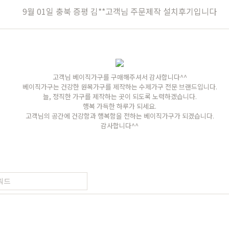
장
원목의자
편백
히노끼
애쉬
애쉬
킹세타피아
킹세타피아
9월 01일 충북 증평 김**고객님 주문제작 설치후기입니다
가구
식탁/주방가구
의자
원목식탁
가죽의자
고객님 베이직가구를 구매해주셔서 감사합니다^^
세트
원목식탁 세트
패브릭의자
베이직가구는 건강한 원목가구를 제작하는 수제가구 전문 브랜드입니다.
늘, 정직한 가구를 제작하는 곳이 되도록 노력하겠습니다.
포세린식탁
오크의자
행복 가득한 하루가 되세요.
고객님의 공간에 건강함과 행복함을 전하는 베이직가구가 되겠습니다.
세트
포세린식탁 세트
월넛의자
감사합니다^^
블
장식장
벤치의자
수납장
원목의자
드스토리
커뮤니티
마이쇼핑