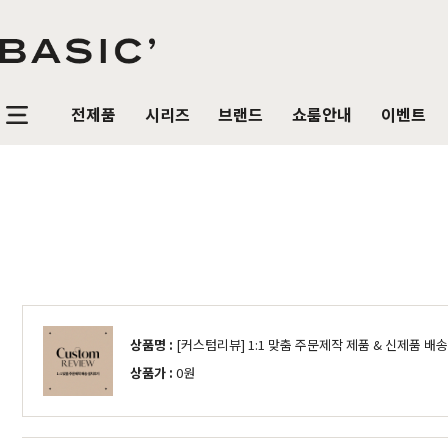
전제품
시리즈
브랜드
쇼룸안내
이벤트
침실가구
거실가구
식탁/
베이직가구 컬렉션
공지사항
SBS 방송출연 기념 할인 이벤트
T
HOT
리얼 스토리
제품문의
가장 사랑받은 TOP 20
매
침대
장롱 세트
거실장
원목
HOT
매트리스
화장대
수납장
원목식
매일매일 맞춤제작
입점 및 제휴문의
화이트도 베이직이지
원
HIT
스
헤리티지월넛
월넛
블랙러버
블랙러버
오크
오크
협탁
스툴
장식장
포세
리얼우드 라인업
구매후기
감성만족 코코시리즈
HIT
상품명 :
[커스텀리뷰] 1:1 맞춤 주문제작 제품 & 신제품 
서랍장
거울
협탁
포세린
상품가 :
0원
한국에서 만듭니다
위드베이직
레트로 감성 커린
HIT
수납장
전신거울
소파테이블
장식
베이직가구의 역사
이벤트