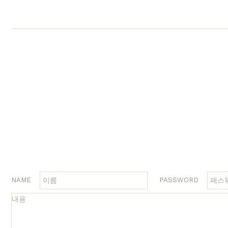
행거
2층침대
수납
제작과정과 배송
크림슨
멀바우
하모니
화이트러버
퓨어마일드
자작
장롱
벙커침대
침실가구
거실가구
서재
침대
장롱 세트
거실장
책상
매트리스
화장대
수납장
책상 
협탁
스툴
장식장
책장
서랍장
거울
협탁
책장 
수납장
전신거울
소파테이블
테이
행거
2층침대
장롱
벙커침대
NAME
PASSWORD
시리즈
브랜