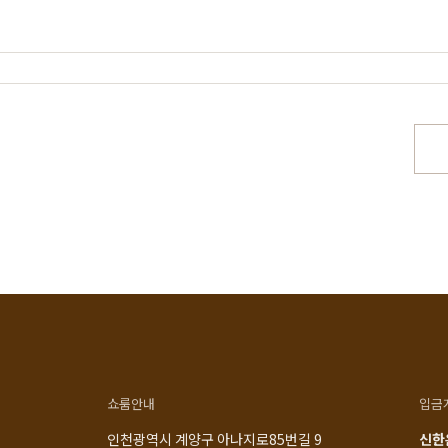
스토리
공지사항
로그인
매일 맞춤제작
제품문의
비회원 주문조회
우드 라인업
입점 및 제휴문의
회원가입
에서 만듭니다
구매후기
장바구니
직가구의 역사
위드베이직
주문내역
과정과 배송
이벤트
최근 본 상품
TV·미디어·언론보도
내 쿠폰 조회
매거진
내 게시글 보기
쇼룸안내
입금
인천광역시 계양구 아나지로85번길 9
신한은