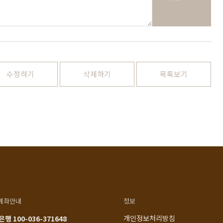
1522-4015
인천광역시 계양구
아나지로85번길 9 베이직
am10:00 - pm20:00
가구 (효성동 549) 북인천
월요일 ~ 일요일 365일 연중
여중 앞
무휴
연중무휴
수정하기
삭제하기
목록보기
am10:00 - pm20:00
MORE +
카카오톡
입금정보
네이버톡톡
신한 100-036-371648
(주)베이직컴퍼니
계좌안내
정보
개인정보처리방침
행 100-036-371648