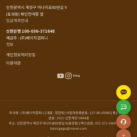
인천광역시 계양구 아나지로85번길 9
(효성동) 북인천여중 앞
입금계좌안내
신한은행 100-036-371648
예금주 : (주)베이직컴퍼니
정보
개인정보처리방침
이용약관
회사명 : (주)베이직컴퍼니 | 대표 : 정현옥 | 사업자등록번호 : 137-86-05960 | 통신판매업
번호 : 2021-인천계양-0844호
주소 : 인천광역시 계양구 아나지로85번길 9(효성동) | 팩스번호 : 032-571-3666 | 이메일 :
basicgagu@naver.com