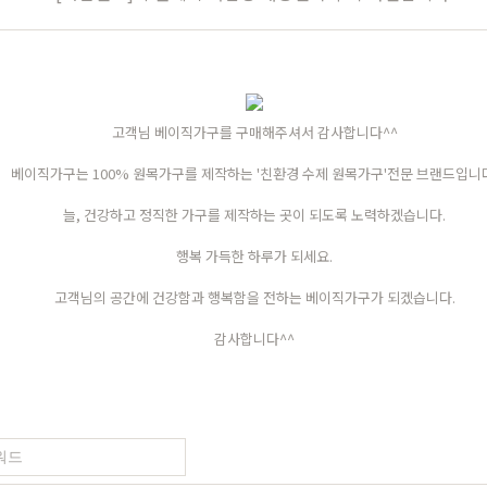
가구
식탁/주방가구
의자
고객님 베이직가구를 구매해주셔서 감사합니다^^
베이직가구는 100% 원목가구를 제작하는 '친환경 수제 원목가구'전문 브랜드입니
원목식탁
가죽의자
세트
원목식탁 세트
패브릭의자
늘, 건강하고 정직한 가구를 제작하는 곳이 되도록 노력하겠습니다.
포세린식탁
오크의자
행복 가득한 하루가 되세요.
세트
포세린식탁 세트
월넛의자
고객님의 공간에 건강함과 행복함을 전하는 베이직가구가 되겠습니다.
블
장식장
벤치의자
감사합니다^^
수납장
원목의자