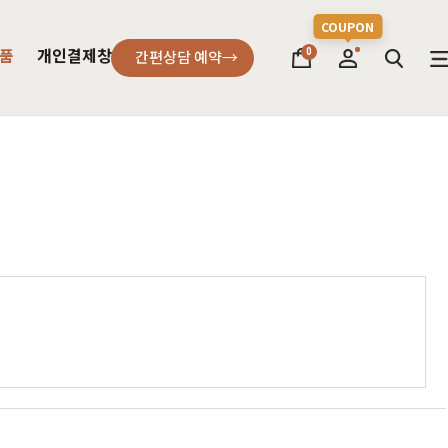
품
개인결제창
0
간편상담 예약
소파
컬러가구
원목소파
2층침대
가죽소파
벙커침대
어썸멜로
오크
까사
블랙러버
코코
금강송/자작
패브릭소파
침실가구
거실가구
서재가구
할인 혜택
세요
다
차원이 다른 고급스러움, 프리미엄소파
고객을 증명하다
진행중인 이벤트
주방가구
커린
컬러원목
매트리스
국내제작
셀레스티얼
티크