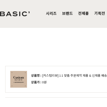
시리즈
브랜드
전제품
기획전
침실가구
거실가구
식탁/
베이직가구 컬렉션
공지사항
SBS 방송출연 기념 할인 이벤트
T
HOT
리얼 스토리
제품문의
가장 사랑받은 TOP 20
매
침대
장롱 세트
거실장
원목
HOT
매트리스
화장대
수납장
원목식
매일매일 맞춤제작
입점 및 제휴문의
화이트도 베이직이지
원
HIT
스
헤리티지월넛
월넛
블랙러버
블랙러버
오크
오크
협탁
스툴
장식장
포세
리얼우드 라인업
구매후기
감성만족 코코시리즈
HIT
상품명 :
[커스텀리뷰] 1:1 맞춤 주문제작 제품 & 신제품 
서랍장
거울
협탁
포세린
한국에서 만듭니다
위드베이직
레트로 감성 커린
HIT
상품가 :
0원
수납장
전신거울
소파테이블
장식
베이직가구의 역사
이벤트
행거
2층침대
수납
제작과정과 배송
크림슨
멀바우
하모니
화이트러버
퓨어마일드
자작