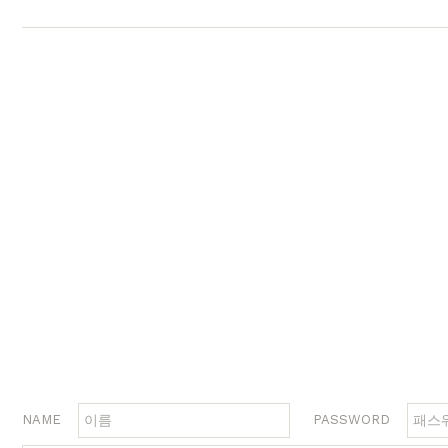
장롱
벙커침대
침실가구
거실가구
서재
침대
장롱 세트
거실장
책상
매트리스
화장대
수납장
책상 
협탁
스툴
장식장
책장
서랍장
거울
협탁
책장 
수납장
전신거울
소파테이블
테이
행거
2층침대
장롱
벙커침대
NAME
PASSWORD