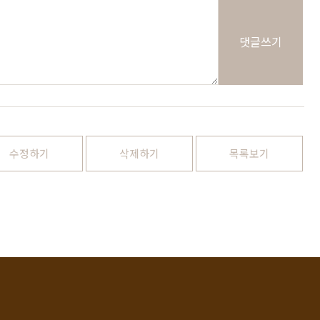
쇼룸안내
고객센터
1522-4015
댓글쓰기
인천광역시 계양구
아나지로85번길 9 베이직
am10:00 - pm20:00
가구 (효성동 549) 북인천
월요일 ~ 일요일 365일 연
여중 앞
중무휴
연중무휴
am10:00 - pm20:00
수정하기
삭제하기
목록보기
MORE +
카카오톡
입금정보
네이버톡톡
신한 100-036-371648
(주)베이직컴퍼니