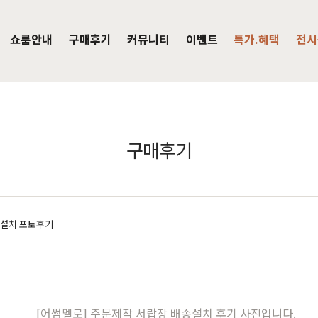
쇼룸안내
구매후기
커뮤니티
이벤트
특가.혜택
전시
주방가구
의자
서재가구
V·미디어·언론보도
DIY 힐링굿침대
HIT
구매후기
거진
블랙라벨 매트리스
식탁
가죽의자
책상
HIT
탁 세트
패브릭의자
책상 세트
목수종확인
HIT
타가 선택한 가구
아델
아까시
엘린
레드파인
어반네이처
엘더
린식탁
오크의자
책장
배송설치 포토후기
식탁 세트
월넛의자
책장 세트
장
벤치의자
테이블
매장방문 구매 시 최대 
우리집을 소개해주
디자인을 증명하
장
원목의자
편백
히노끼
애쉬
애쉬
킹세타피아
킹세타피아
[어썸멜로] 주문제작 서랍장 배송설치 후기 사진입니다.