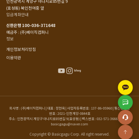
인천광역시 계양구 아나지로85번길 9
(효성동) 북인천여중 앞
입금계좌안내
신한은행 100-036-371648
예금주 : (주)베이직컴퍼니
정보
개인정보처리방침
이용약관
회사명 : (주)베이직컴퍼니 | 대표 : 정현옥 | 사업자등록번호 : 137-86-05960 | 통신판매업
번호 : 2021-인천계양-0844호
주소 : 인천광역시 계양구 아나지로85번길 9(효성동) | 팩스번호 : 032-571-3666 | 이메일 :
basicgagu@naver.com
Copyright © Basicgagu Corp. All right reserved.