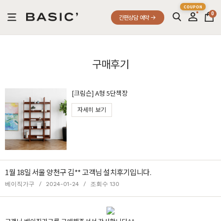
0
간편상담 예약
구매후기
[크림슨] A형 5단책장
자세히 보기
1월 18일 서울 양천구 김** 고객님 설치후기입니다.
베이직가구
/
2024-01-24
/
조회수 130