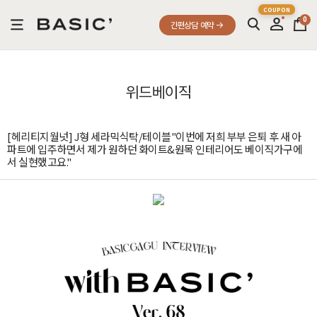
0
간편상담 예약
위드베이직
[헤리티지월넛] J형 세라믹식탁/테이블"이번에 저희 부부 은퇴 후 새 아
파트에 입주하면서 제가 원하던 화이트&원목 인테리어도 베이직가구에
서 실현했고요."