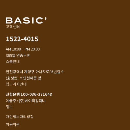
고객센터
1522-4015
AM 10:00 ~ PM 20:00
365일 연중무휴
쇼룸안내
인천광역시 계양구 아나지로85번길 9
(효성동) 북인천여중 앞
입금계좌안내
신한은행 100-036-371648
예금주 : (주)베이직컴퍼니
정보
개인정보처리방침
이용약관