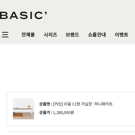
전제품
시리즈
브랜드
쇼룸안내
이벤트
침실가구
거실가구
식탁/
베이직가구 컬렉션
공지사항
SBS 방송출연 기념 할인 이벤트
T
HOT
리얼 스토리
제품문의
가장 사랑받은 TOP 20
매
침대
장롱 세트
거실장
원목
HOT
매트리스
화장대
수납장
원목식
매일매일 맞춤제작
입점 및 제휴문의
화이트도 베이직이지
원
HIT
스
헤리티지월넛
월넛
블랙러버
블랙러버
오크
오크
협탁
스툴
장식장
포세
리얼우드 라인업
구매후기
감성만족 코코시리즈
HIT
상품명 :
[커린] 리움 C1형 거실장 : 허니화이트
서랍장
거울
협탁
포세린
상품가 :
1,280,000원
한국에서 만듭니다
위드베이직
레트로 감성 커린
HIT
수납장
전신거울
소파테이블
장식
베이직가구의 역사
이벤트