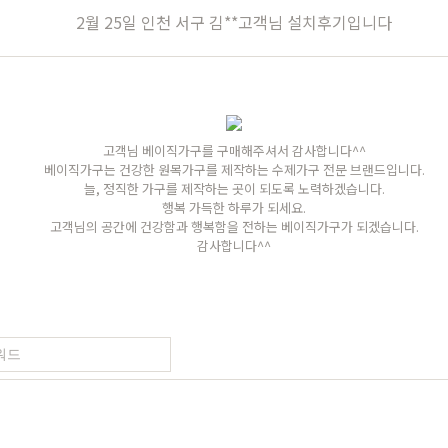
장
원목의자
편백
히노끼
애쉬
애쉬
킹세타피아
킹세타피아
2월 25일 인천 서구 김**고객님 설치후기입니다
가구
식탁/주방가구
의자
원목식탁
가죽의자
고객님 베이직가구를 구매해주셔서 감사합니다^^
세트
원목식탁 세트
패브릭의자
베이직가구는 건강한 원목가구를 제작하는 수제가구 전문 브랜드입니다.
늘, 정직한 가구를 제작하는 곳이 되도록 노력하겠습니다.
포세린식탁
오크의자
행복 가득한 하루가 되세요.
고객님의 공간에 건강함과 행복함을 전하는 베이직가구가 되겠습니다.
세트
포세린식탁 세트
월넛의자
감사합니다^^
블
장식장
벤치의자
수납장
원목의자
드스토리
커뮤니티
마이쇼핑