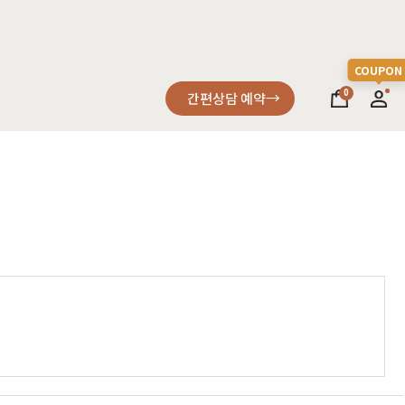
0
간편상담 예약
소파
컬러가구
원목소파
2층침대
가죽소파
벙커침대
어썸멜로
오크
까사
블랙러버
코코
금강송/자작
패브릭소파
침실가구
거실가구
서재가구
할인 혜택
세요
다
차원이 다른 고급스러움, 프리미엄소파
고객을 증명하다
진행중인 이벤트