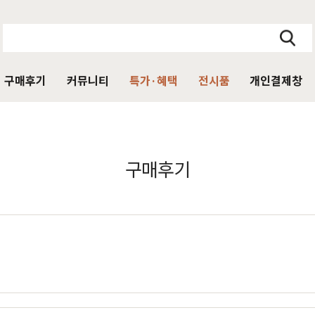
구매후기
커뮤니티
특가·혜택
전시품
개인결제창
주방가구
의자
서재가구
V·미디어·언론보도
DIY 힐링굿침대
HIT
구매후기
거진
블랙라벨 매트리스
식탁
가죽의자
책상
HIT
탁 세트
패브릭의자
책상 세트
목수종확인
HIT
타가 선택한 가구
아델
아까시
엘린
레드파인
어반네이처
엘더
린식탁
오크의자
책장
식탁 세트
월넛의자
책장 세트
장
벤치의자
테이블
매장방문 구매 시 최대 
우리집을 소개해주
디자인을 증명하