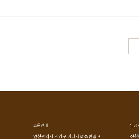
스토리
공지사항
로그인
매일 맞춤제작
제품문의
비회원 주문조회
우드 라인업
입점 및 제휴문의
회원가입
에서 만듭니다
구매후기
장바구니
직가구의 역사
위드베이직
주문내역
과정과 배송
이벤트
최근 본 상품
TV·미디어·언론보도
내 쿠폰 조회
매거진
내 게시글 보기
쇼룸안내
입금
인천광역시 계양구 아나지로85번길 9
신한은