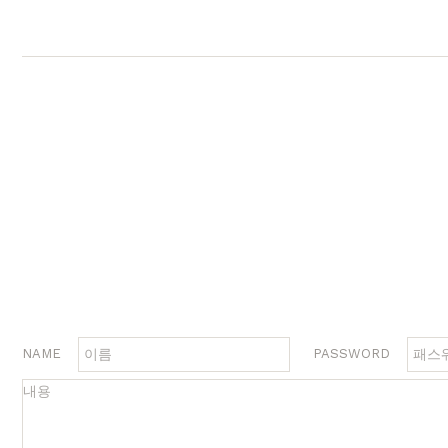
행거
2층침대
수납
제작과정과 배송
크림슨
멀바우
하모니
화이트러버
퓨어마일드
자작
장롱
벙커침대
침실가구
거실가구
서재
침대
장롱 세트
거실장
책상
매트리스
화장대
수납장
책상 
협탁
스툴
장식장
책장
서랍장
거울
협탁
책장 
수납장
전신거울
소파테이블
테이
행거
2층침대
장롱
벙커침대
NAME
PASSWORD
시리즈
브랜