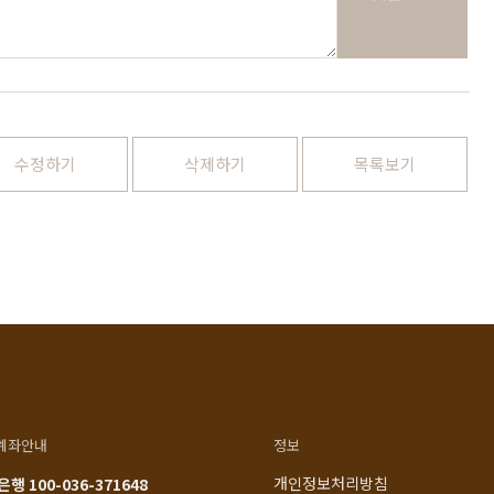
1522-4015
인천광역시 계양구
아나지로85번길 9 베이직
am10:00 - pm20:00
가구 (효성동 549) 북인천
월요일 ~ 일요일 365일 연중
여중 앞
무휴
연중무휴
수정하기
삭제하기
목록보기
am10:00 - pm20:00
MORE +
카카오톡
입금정보
네이버톡톡
신한 100-036-371648
(주)베이직컴퍼니
계좌안내
정보
개인정보처리방침
행 100-036-371648