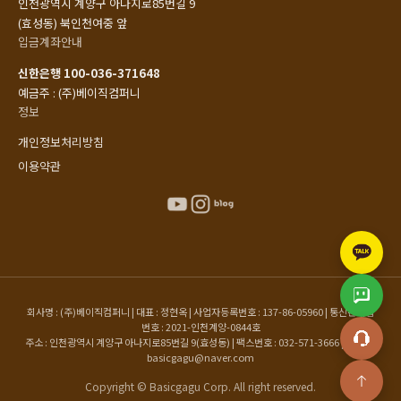
인천광역시 계양구 아나지로85번길 9
(효성동) 북인천여중 앞
입금계좌안내
신한은행 100-036-371648
예금주 : (주)베이직컴퍼니
정보
개인정보처리방침
이용약관
회사명 : (주)베이직컴퍼니 | 대표 : 정현옥 | 사업자등록번호 : 137-86-05960 | 통신판매업
번호 : 2021-인천계양-0844호
주소 : 인천광역시 계양구 아나지로85번길 9(효성동) | 팩스번호 : 032-571-3666 | 이메일 :
basicgagu@naver.com
Copyright © Basicgagu Corp. All right reserved.