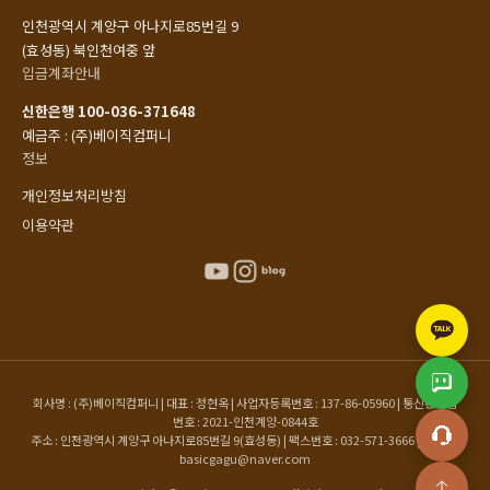
인천광역시 계양구 아나지로85번길 9
(효성동) 북인천여중 앞
입금계좌안내
신한은행 100-036-371648
예금주 : (주)베이직컴퍼니
정보
개인정보처리방침
이용약관
회사명 : (주)베이직컴퍼니 | 대표 : 정현옥 | 사업자등록번호 : 137-86-05960 | 통신판매업
번호 : 2021-인천계양-0844호
주소 : 인천광역시 계양구 아나지로85번길 9(효성동) | 팩스번호 : 032-571-3666 | 이메일 :
basicgagu@naver.com