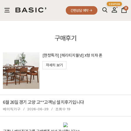
0
간편상담 예약
구매후기
[한정특가] [헤리티지월넛] X형 의자 폰
자세히 보기
6월 26일 경기 고양 고**고객님 설치후기입니다
베이직가구
/
2026-06-29
/
조회수 19