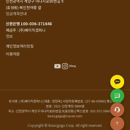
인천광역시 계양구 아나지로85번길 9
(효성동) 북인천여중 앞
입금계좌안내
신한은행 100-036-371648
예금주 : (주)베이직컴퍼니
정보
개인정보처리방침
이용약관
회사명 : (주)베이직컴퍼니 | 대표 : 정현옥 | 사업자등록번호 : 137-86-05960 | 통신판매업
번호 : 2021-인천계양-0844호
주소 : 인천광역시 계양구 아나지로85번길 9(효성동) | 팩스번호 : 032-571-3666 | 이메일 :
basicgagu@naver.com
Copyright © Basicgagu Corp. All right reserved.