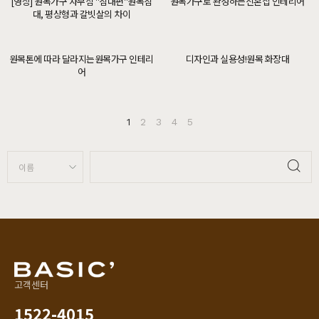
[영상] 원목가구 자부심 "침대편"원목침
원목가구로 완성하는신혼집 인테리어
대, 평상형과 갈빗살의 차이
원목톤에 따라 달라지는원목가구 인테리
디자인과 실용성!원목 화장대
어
1
2
3
4
5
고객센터
1522-4015