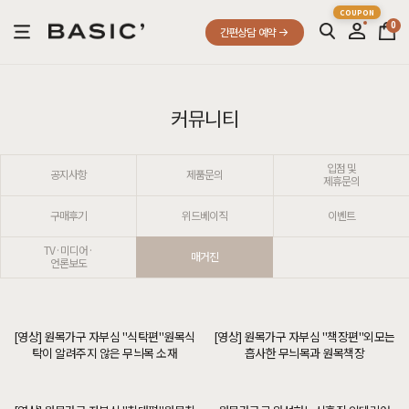
0
간편상담 예약
커뮤니티
입점 및
공지사항
제품문의
제휴문의
구매후기
위드베이직
이벤트
TV·미디어·
매거진
언론보도
[영상] 원목가구 자부심 "식탁편"원목식
[영상] 원목가구 자부심 "책장편"외모는
탁이 알려주지 않은 무늬목 소재
흡사한 무늬목과 원목책장