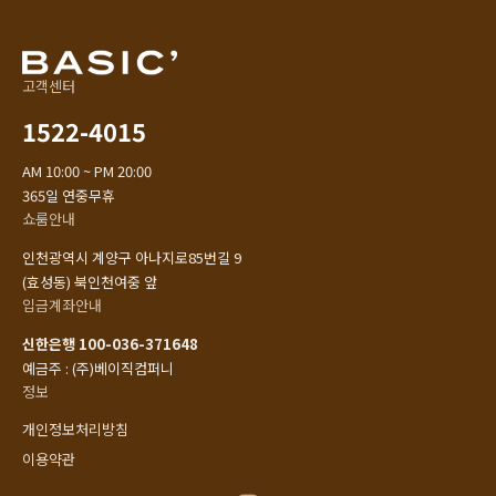
고객센터
1522-4015
AM 10:00 ~ PM 20:00
365일 연중무휴
쇼룸안내
인천광역시 계양구 아나지로85번길 9
(효성동) 북인천여중 앞
입금계좌안내
신한은행 100-036-371648
예금주 : (주)베이직컴퍼니
정보
개인정보처리방침
이용약관